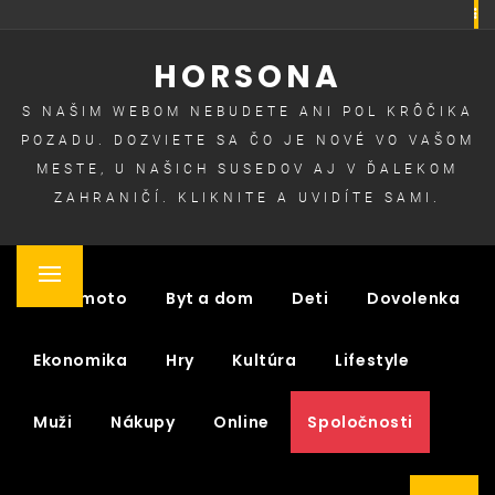
Skip
to
HORSONA
content
S NAŠIM WEBOM NEBUDETE ANI POL KRÔČIKA
POZADU. DOZVIETE SA ČO JE NOVÉ VO VAŠOM
MESTE, U NAŠICH SUSEDOV AJ V ĎALEKOM
ZAHRANIČÍ. KLIKNITE A UVIDÍTE SAMI.
Primary
Auto moto
Byt a dom
Deti
Dovolenka
Menu
Ekonomika
Hry
Kultúra
Lifestyle
Muži
Nákupy
Online
Spoločnosti