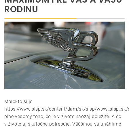
RODINU
Málokto si je
https://www.slsp.sk/content/dam/sk/slsp/www_slsp_sk/
plne vedomý toho, čo je v živote naozaj dôležité. A čo
v živote aj skutočne potrebuje. Väčšinou sa unáhlime