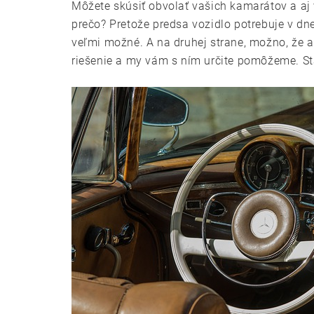
Môžete skúsiť obvolať vašich kamarátov a aj 
prečo? Pretože predsa vozidlo potrebuje v dn
veľmi možné. A na druhej strane, možno, že a
riešenie a my vám s ním určite pomôžeme. Sta