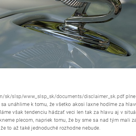
am/sk/slsp/www_slsp_sk/documents/disclaimer_sk.pdf
plne 
 sa unáhlime k tomu, že všetko akosi laxne hodíme za hlavu 
Máme však tendenciu hádzať veci len tak za hlavu aj v situ
ykneme plecom, napriek tomu, že by sme sa nad tým mali za
, že to až také jednoduché rozhodne nebude.