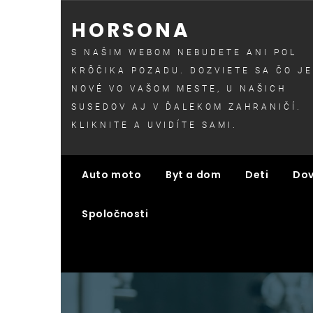
Skip
HORSONA
to
content
S NAŠIM WEBOM NEBUDETE ANI POL
KRÔČIKA POZADU. DOZVIETE SA ČO JE
NOVÉ VO VAŠOM MESTE, U NAŠICH
SUSEDOV AJ V ĎALEKOM ZAHRANIČÍ.
KLIKNITE A UVIDÍTE SAMI.
Auto moto
Byt a dom
Deti
Dov
Spoločnosti