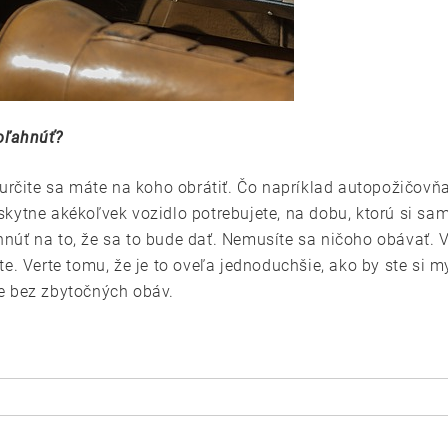
oľahnúť?
určite sa máte na koho obrátiť. Čo napríklad
autopožičovňa
kytne akékoľvek vozidlo potrebujete, na dobu, ktorú si sam
úť na to, že sa to bude dať. Nemusíte sa ničoho obávať. V
. Verte tomu, že je to oveľa jednoduchšie, ako by ste si mysl
e bez zbytočných obáv.