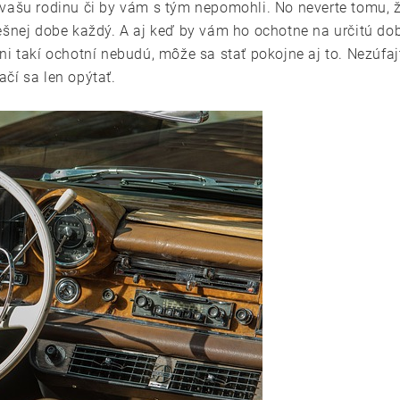
vašu rodinu či by vám s tým nepomohli. No neverte tomu, ž
ešnej dobe každý. A aj keď by vám ho ochotne na určitú dob
ni takí ochotní nebudú, môže sa stať pokojne aj to. Nezúfaj
čí sa len opýtať.