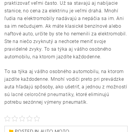
praktizovať veľmi často. Už sa stavajú aj nabíjacie
stanice, no cena za elektrinu je veľmi drahá. Mnohí
ľudia na elektromobily nadávajú a nepáčia sa im. Ani
sa im nečudujem. Ak máte klasické benzínové alebo
naftové auto, určite by ste ho nemenili za elektromobil.
Ste na niečo zvyknutý a nechcete meniť svoje
pravidelné zvyky. To sa týka aj vášho osobného
automobilu, na ktorom jazdíte každodenne.
To sa týka aj vášho osobného automobilu, na ktorom
jazdíte každodenne. Mnohí vodiči preto pri prevádzke
auta hľadajú spôsoby, ako ušetriť, a jednou z možností
sú
lacné celoročné pneumatiky
, ktoré eliminujú
potrebu sezónnej výmeny pneumatík.
POSTED IN
AUTO MOTO