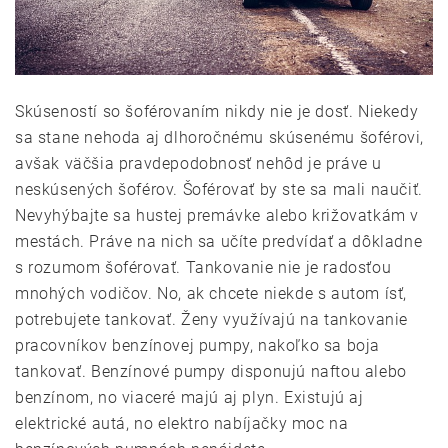
Skúseností so šoférovaním nikdy nie je dosť. Niekedy
sa stane nehoda aj dlhoročnému skúsenému šoférovi,
avšak väčšia pravdepodobnosť nehôd je práve u
neskúsených šoférov. Šoférovať by ste sa mali naučiť.
Nevyhýbajte sa hustej premávke alebo križovatkám v
mestách. Práve na nich sa učíte predvídať a dôkladne
s rozumom šoférovať. Tankovanie nie je radosťou
mnohých vodičov. No, ak chcete niekde s autom ísť,
potrebujete tankovať. Ženy využívajú na tankovanie
pracovníkov benzínovej pumpy, nakoľko sa boja
tankovať. Benzínové pumpy disponujú naftou alebo
benzínom, no viaceré majú aj plyn. Existujú aj
elektrické autá, no elektro nabíjačky moc na