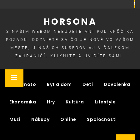
Skip
to
HORSONA
content
S NAŠIM WEBOM NEBUDETE ANI POL KRÔČIKA
POZADU. DOZVIETE SA ČO JE NOVÉ VO VAŠOM
MESTE, U NAŠICH SUSEDOV AJ V ĎALEKOM
ZAHRANIČÍ. KLIKNITE A UVIDÍTE SAMI.
Primary
Auto moto
Byt a dom
Deti
Dovolenka
Menu
Ekonomika
Hry
Kultúra
Lifestyle
Muži
Nákupy
Online
Spoločnosti