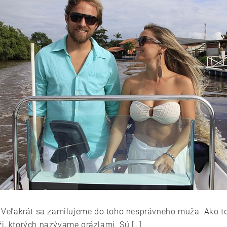
Veľakrát sa zamilujeme do toho nesprávneho muža. Ako to
ži, ktorých nazývame grázlami. Sú […]