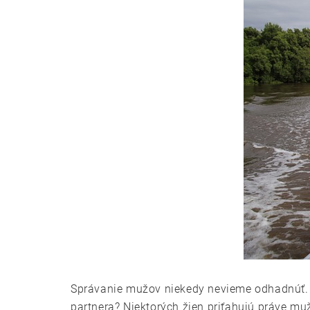
Správanie mužov niekedy nevieme odhadnúť. 
partnera? Niektorých žien priťahujú práve mu