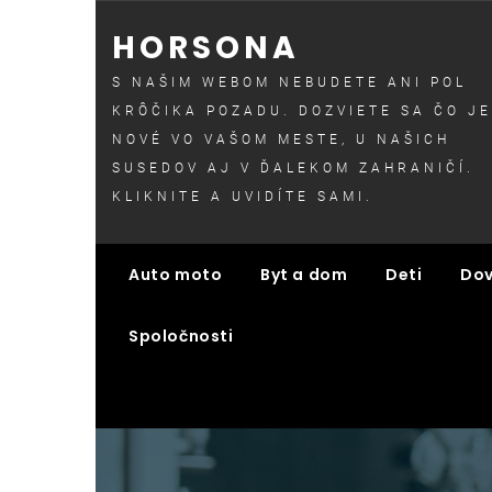
Skip
HORSONA
to
content
S NAŠIM WEBOM NEBUDETE ANI POL
KRÔČIKA POZADU. DOZVIETE SA ČO JE
NOVÉ VO VAŠOM MESTE, U NAŠICH
SUSEDOV AJ V ĎALEKOM ZAHRANIČÍ.
KLIKNITE A UVIDÍTE SAMI.
Auto moto
Byt a dom
Deti
Dov
Spoločnosti