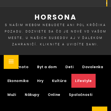
Skip
to
HORSONA
content
S NAŠIM WEBOM NEBUDETE ANI POL KRÔČIKA
POZADU. DOZVIETE SA ČO JE NOVÉ VO VAŠOM
MESTE, U NAŠICH SUSEDOV AJ V ĎALEKOM
ZAHRANIČÍ. KLIKNITE A UVIDÍTE SAMI.
Primary
Auto moto
Byt a dom
Deti
Dovolenka
Menu
Ekonomika
Hry
Kultúra
Lifestyle
Muži
Nákupy
Online
Spoločnosti