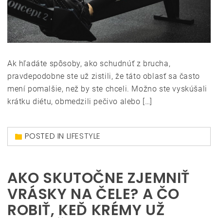
Ak hľadáte spôsoby, ako schudnúť z brucha,
pravdepodobne ste už zistili, že táto oblasť sa často
mení pomalšie, než by ste chceli. Možno ste vyskúšali
krátku diétu, obmedzili pečivo alebo […]
POSTED IN
LIFESTYLE
AKO SKUTOČNE ZJEMNIŤ
VRÁSKY NA ČELE? A ČO
ROBIŤ, KEĎ KRÉMY UŽ