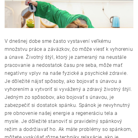
V dnešnej dobe sme často vystavení veľkému
množstvu práce a záväzkov, čo môže viesť k vyhoreniu
a únave. Životný štýl, ktorý je zameraný na neustále
pracovanie a nedostatok času pre seba, môže mať
negatívny vplyv na naše fyzické a psychické zdravie.
Je dôležité nájsť spôsoby, ako bojovať s únavou a
vyhorením a vytvoriť si vyvážený a zdravý životný štýl.
Jedným zo spôsobov, ako bojovať s únavou, je
zabezpečiť si dostatok spánku. Spánok je nevyhnutný
pre obnovenie našej energie a regeneráciu tela a
mysle. Je dôležité stanoviť si pravidelný spánkový
režim a dodržiavať ho. Ak máte problémy so spánkom,
môžete vyskúšať rôzne techniky relaxácie, ako je