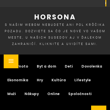
Skip
to
HORSONA
content
S NAŠIM WEBOM NEBUDETE ANI POL KRÔČIKA
POZADU. DOZVIETE SA ČO JE NOVÉ VO VAŠOM
MESTE, U NAŠICH SUSEDOV AJ V ĎALEKOM
ZAHRANIČÍ. KLIKNITE A UVIDÍTE SAMI.
Primary
Auto moto
Byt a dom
Deti
Dovolenka
Menu
Ekonomika
Hry
Kultúra
Lifestyle
Muži
Nákupy
Online
Spoločnosti