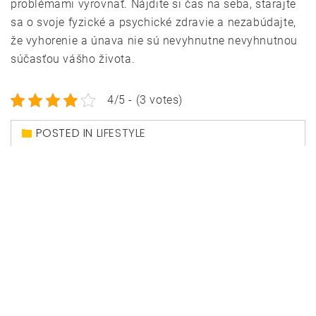
problémami vyrovnať. Nájdite si čas na seba, starajte
sa o svoje fyzické a psychické zdravie a nezabúdajte,
že vyhorenie a únava nie sú nevyhnutne nevyhnutnou
súčasťou vášho života.
4/5 - (3 votes)
POSTED IN
LIFESTYLE
Navigace
Dobré ph vody v
Magic of erotic
pro
bazéne
massage
příspěvek
© Horsona.sk
|
Theme: Magazine Prime by
Themeinwp