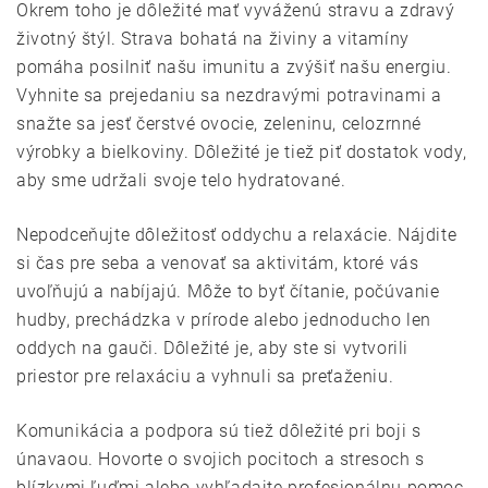
Okrem toho je dôležité mať vyváženú stravu a zdravý
životný štýl. Strava bohatá na živiny a vitamíny
pomáha posilniť našu imunitu a zvýšiť našu energiu.
Vyhnite sa prejedaniu sa nezdravými potravinami a
snažte sa jesť čerstvé ovocie, zeleninu, celozrnné
výrobky a bielkoviny. Dôležité je tiež piť dostatok vody,
aby sme udržali svoje telo hydratované.
Nepodceňujte dôležitosť oddychu a relaxácie. Nájdite
si čas pre seba a venovať sa aktivitám, ktoré vás
uvoľňujú a nabíjajú. Môže to byť čítanie, počúvanie
hudby, prechádzka v prírode alebo jednoducho len
oddych na gauči. Dôležité je, aby ste si vytvorili
priestor pre relaxáciu a vyhnuli sa preťaženiu.
Komunikácia a podpora sú tiež dôležité pri boji s
únavaou. Hovorte o svojich pocitoch a stresoch s
blízkymi ľuďmi alebo vyhľadajte profesionálnu pomoc,