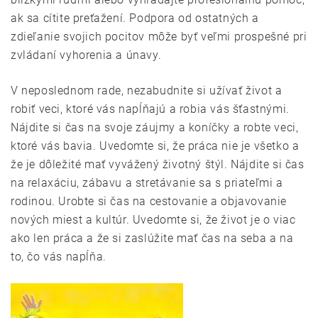
ak sa cítite preťažení. Podpora od ostatných a
zdieľanie svojich pocitov môže byť veľmi prospešné pri
zvládaní vyhorenia a únavy.
V neposlednom rade, nezabudnite si užívať život a
robiť veci, ktoré vás napĺňajú a robia vás šťastnými.
Nájdite si čas na svoje záujmy a koníčky a robte veci,
ktoré vás bavia. Uvedomte si, že práca nie je všetko a
že je dôležité mať vyvážený životný štýl. Nájdite si čas
na relaxáciu, zábavu a stretávanie sa s priateľmi a
rodinou. Urobte si čas na cestovanie a objavovanie
nových miest a kultúr. Uvedomte si, že život je o viac
ako len práca a že si zaslúžite mať čas na seba a na
to, čo vás napĺňa.