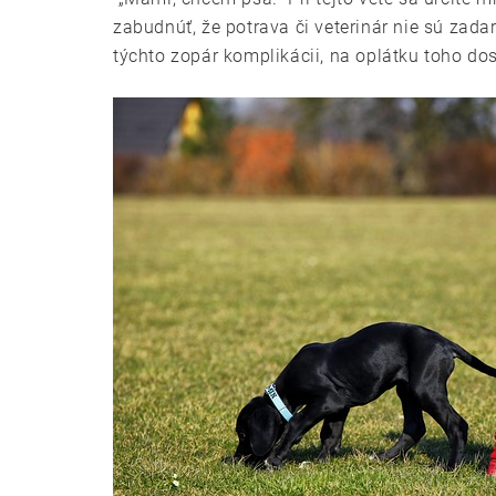
zabudnúť, že potrava či veterinár nie sú za
týchto zopár komplikácii, na oplátku toho do