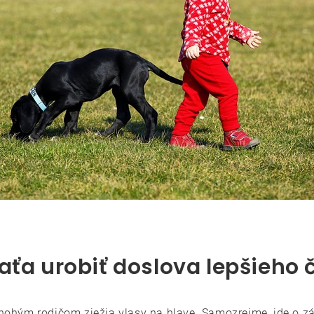
aťa urobiť doslova lepšieho 
mnohým rodičom zježia vlasy na hlave. Samozrejme, ide o zá