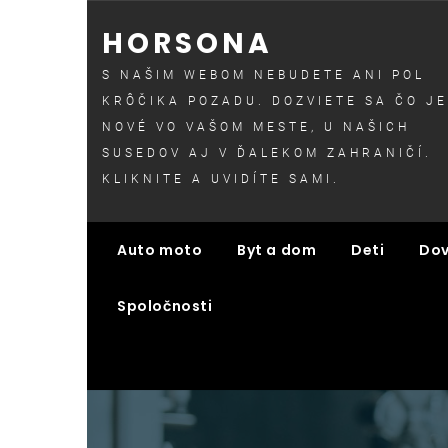
Skip
HORSONA
to
content
S NAŠIM WEBOM NEBUDETE ANI POL
KRÔČIKA POZADU. DOZVIETE SA ČO JE
NOVÉ VO VAŠOM MESTE, U NAŠICH
SUSEDOV AJ V ĎALEKOM ZAHRANIČÍ.
KLIKNITE A UVIDÍTE SAMI.
Auto moto
Byt a dom
Deti
Dov
Spoločnosti