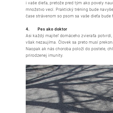
i vaše dieťa, pretože pred tým ako povely nau
množstvo vecí. Praktický tréning bude navyše 
čase strávenom so psom sa vaše dieťa bude 
4.
Pes ako doktor
Asi každý majiteľ domáceho zvieraťa potvrdí, ž
však nezaujíma. Človek sa preto musí prekona
Naopak ak nás choroba položí do postele, ch
prirodzenej imunity.