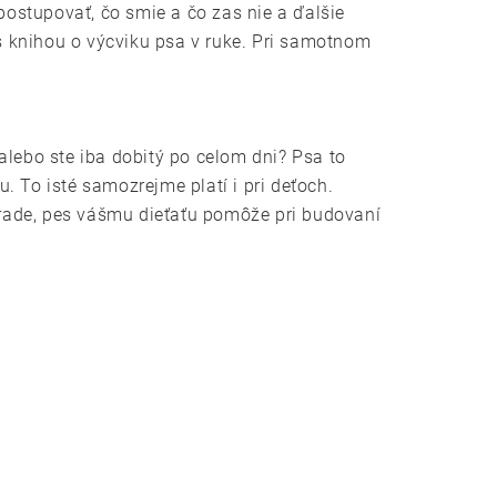
postupovať, čo smie a čo zas nie a ďalšie
 s knihou o výcviku psa v ruke. Pri samotnom
 alebo ste iba dobitý po celom dni? Psa to
. To isté samozrejme platí i pri deťoch.
rade, pes vášmu dieťaťu pomôže pri budovaní