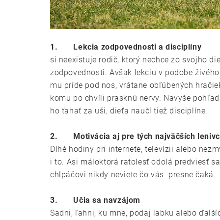
1.
Lekcia zodpovednosti a disciplíny
si neexistuje rodič, ktorý nechce zo svojho 
zodpovednosti. Avšak lekciu v podobe živého 
mu príde pod nos, vrátane obľúbených hračiek. 
komu po chvíli prasknú nervy. Navyše pohľadu
ho ťahať za uši, dieťa naučí tiež disciplíne.
2.
Motivácia aj pre tých najväčších leniv
Dlhé hodiny pri internete, televízii alebo n
i to. Asi máloktorá ratolesť odolá predvies
chlpáčovi nikdy neviete čo vás presne čaká.
3.
Učia sa navzájom
Sadni, ľahni, ku mne, podaj labku alebo ďalší