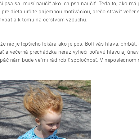
čí psa sa musí naučiť ako ich psa naučiť. Teda to, ako má 
pre dieťa určite príjemnou motiváciou, prečo stráviť večer
hýbať a k tomu na čerstvom vzduchu.
e nie je lepšieho lekára ako je pes. Bolí vás hlava, chrbát,
ť a večerná prechádzka neraz vylieči boľavú hlavu aj únavu
lpáč nám bude veľmi rád robiť spoločnosť. V neposlednom 