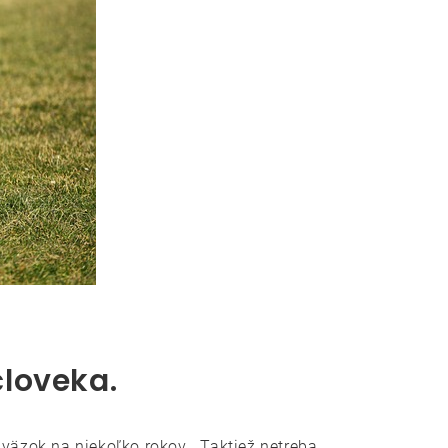
človeka.
väzok na niekoľko rokov . Taktiež netreba