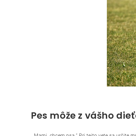
Pes môže z vášho dieť
„Mami, chcem psa.“ Pri tejto vete sa určite 