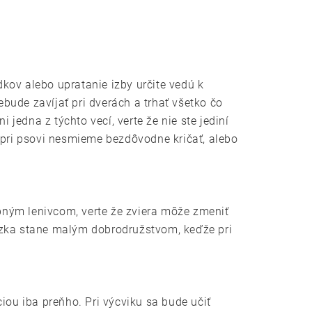
kov alebo upratanie izby určite vedú k
bude zavíjať pri dverách a trhať všetko čo
 jedna z týchto vecí, verte že nie ste jediní
 pri psovi nesmieme bezdôvodne kričať, alebo
obným lenivcom, verte že zviera môže zmeniť
dzka stane malým dobrodružstvom, keďže pri
iou iba preňho. Pri výcviku sa bude učiť