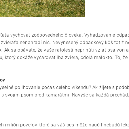
dieťaťa vychovať zodpovedného človeka. Vyhadzovanie odpad
zvieraťa nenahradí nič. Nevynesený odpadkový kôš totiž ne
Ak sa obávate, že vaše ratolesti neprinúti vziať psa von ani
, ktorý dokáže vyčarovať iba zviera, odolá málokto. To, že
cov
ezmyselné polihovanie počas celého víkendu? Ak žijete s pod
ť sa s svojim psom pred kamarátmi. Navyše sa každá prechá
ch milión povelov ktoré sa váš pes môže naučiť nebudú lekc