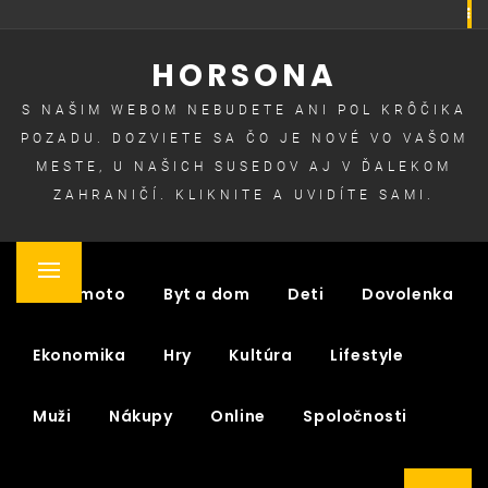
Skip
to
HORSONA
content
S NAŠIM WEBOM NEBUDETE ANI POL KRÔČIKA
POZADU. DOZVIETE SA ČO JE NOVÉ VO VAŠOM
MESTE, U NAŠICH SUSEDOV AJ V ĎALEKOM
ZAHRANIČÍ. KLIKNITE A UVIDÍTE SAMI.
Primary
Auto moto
Byt a dom
Deti
Dovolenka
Menu
Ekonomika
Hry
Kultúra
Lifestyle
Muži
Nákupy
Online
Spoločnosti