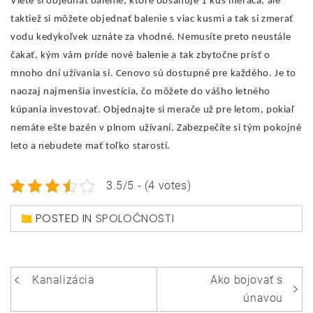
Viete si objednať balenie, ktoré obsahuje 1 kus merača, ale
taktiež si môžete objednať balenie s viac kusmi a tak si zmerať
vodu kedykoľvek uznáte za vhodné. Nemusíte preto neustále
čakať, kým vám príde nové balenie a tak zbytočne prísť o
mnoho dní užívania si. Cenovo sú dostupné pre každého. Je to
naozaj najmenšia investícia, čo môžete do vášho letného
kúpania investovať. Objednajte si merače už pre letom, pokiaľ
nemáte ešte bazén v plnom užívaní. Zabezpečíte si tým pokojné
leto a nebudete mať toľko starostí.
3.5/5 - (4 votes)
POSTED IN
SPOLOČNOSTI
Navigace
Kanalizácia
Ako bojovať s
pro
únavou