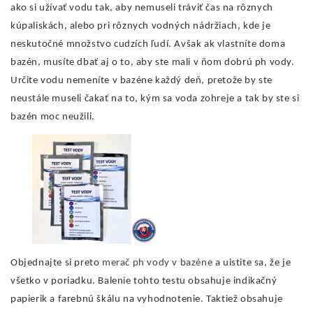
ako si užívať vodu tak, aby nemuseli tráviť čas na rôznych
kúpaliskách, alebo pri rôznych vodných nádržiach, kde je
neskutočné množstvo cudzích ľudí. Avšak ak vlastníte doma
bazén, musíte dbať aj o to, aby ste mali v ňom dobrú ph vody.
Určite vodu nemeníte v bazéne každý deň, pretože by ste
neustále museli čakať na to, kým sa voda zohreje a tak by ste si
bazén moc neužili.
Objednajte si preto
merač ph vody v bazéne
a uistite sa, že je
všetko v poriadku. Balenie tohto testu obsahuje indikačný
papierik a farebnú škálu na vyhodnotenie. Taktiež obsahuje