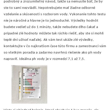
podrobný a zrozumiteľný návod, takže sa nemusíte báť, že by
ste to sami nezvládli. Nepotrebujete mať žiadne odborné
vzdelanie a skúsenosti s rozborom vody. Vykonanie tohto testu
nie je náročné a hlavne je to jednoduché. Výsledky hodnôt
budete vedieť už do 1 minúty, takže nebudete dlho čakať a
prípadné zlé hodnoty môžete tak rýchlo riešiť, aby ste si mohli
teplé dni užívať naďalej. Ak vám test ukáže zlé výsledky,
kontaktujte v čo najkratšom čase túto firmu a zamestnanci vám
so všetkým poradia a zadarmo navrhnú riešenie ako ph vody
napraviť. Ideálna ph vody je v rozmedzí 7,1 až 7,5.