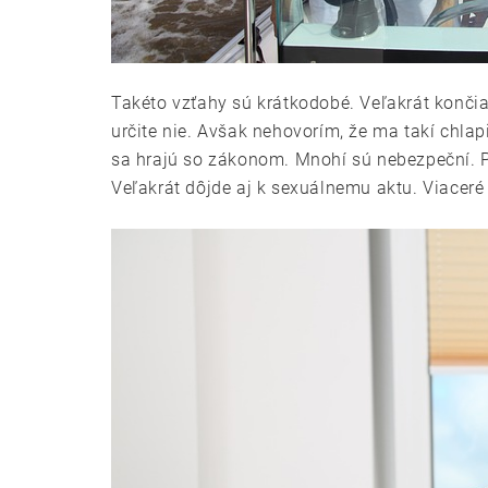
Takéto vzťahy sú krátkodobé. Veľakrát končia
určite nie. Avšak nehovorím, že ma takí chlap
sa hrajú so zákonom. Mnohí sú nebezpeční. Pr
Veľakrát dôjde aj k sexuálnemu aktu. Viaceré