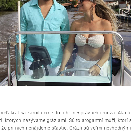
Veľakrát sa zamilujeme do toho nesprávneho muža. Ako to
ži, ktorých nazývame grázlami. Sú to arogantní muži, ktorí 
 že pri nich nenájdeme šťastie. Grázli sú veľmi nevhodným