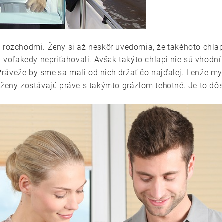
 rozchodmi. Ženy si až neskôr uvedomia, že takéhoto chlap
i voľakedy nepriťahovali. Avšak takýto chlapi nie sú vhodní 
áveže by sme sa mali od nich držať čo najďalej. Lenže my 
 ženy zostávajú práve s takýmto grázlom tehotné. Je to dôs