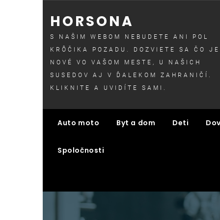
Skip
HORSONA
to
content
S NAŠIM WEBOM NEBUDETE ANI POL
KRÔČIKA POZADU. DOZVIETE SA ČO JE
NOVÉ VO VAŠOM MESTE, U NAŠICH
SUSEDOV AJ V ĎALEKOM ZAHRANIČÍ.
KLIKNITE A UVIDÍTE SAMI.
Auto moto
Byt a dom
Deti
Dov
Spoločnosti