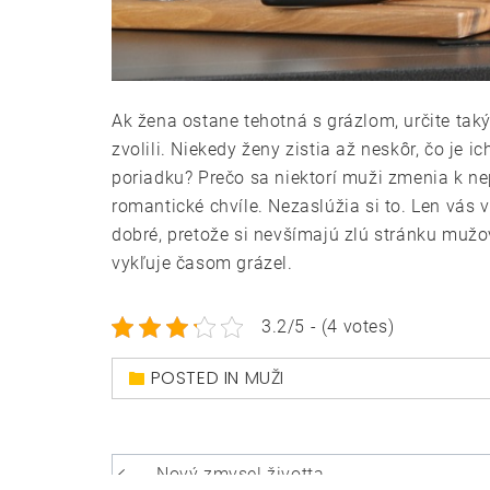
Ak žena ostane tehotná s grázlom, určite ta
zvolili. Niekedy ženy zistia až neskôr, čo je 
poriadku? Prečo sa niektorí muži zmenia k nep
romantické chvíle. Nezaslúžia si to. Len vás 
dobré, pretože si nevšímajú zlú stránku mužo
vykľuje časom grázel.
3.2/5 - (4 votes)
POSTED IN
MUŽI
Navigace
Nový zmysel životta