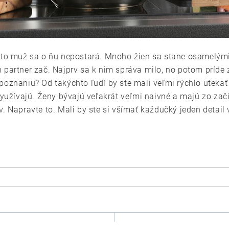
kýto muž sa o ňu nepostará. Mnoho žien sa stane osamelými
ich partner zač. Najprv sa k nim správa milo, no potom príde
oznaniu? Od takýchto ľudí by ste mali veľmi rýchlo utekať 
využívajú. Ženy bývajú veľakrát veľmi naivné a majú zo zač
v. Napravte to. Mali by ste si všímať každučký jeden detai