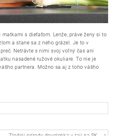
 matkami s dieťaťom. Lenže, práve ženy si to
 zlom a stane sa z neho grázel. Je to v
preč. Netrávte s nimi svoj voľný čas ani
iatku nasadené ružové okuliare. To nie je
l vášho partnera. Možno sa aj z toho vášho
Zlodeji prírody dovolenka v raji na SK