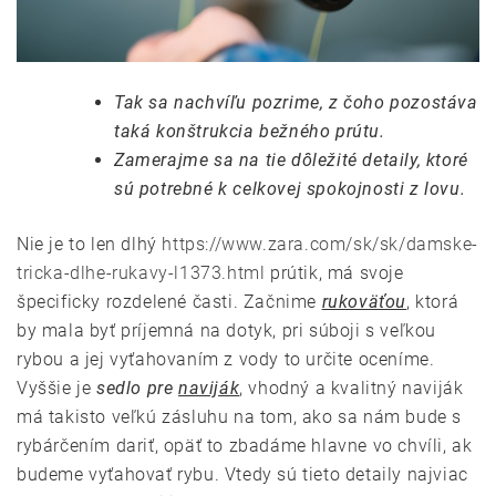
Tak sa nachvíľu pozrime, z čoho pozostáva
taká konštrukcia bežného prútu.
Zamerajme sa na tie dôležité detaily, ktoré
sú potrebné k celkovej spokojnosti z lovu.
Nie je to len dlhý
https://www.zara.com/sk/sk/damske-
tricka-dlhe-rukavy-l1373.html
prútik, má svoje
špecificky rozdelené časti. Začnime
rukoväťou
, ktorá
by mala byť príjemná na dotyk, pri súboji s veľkou
rybou a jej vyťahovaním z vody to určite oceníme.
Vyššie je
sedlo pre
naviják
, vhodný a kvalitný naviják
má takisto veľkú zásluhu na tom, ako sa nám bude s
rybárčením dariť, opäť to zbadáme hlavne vo chvíli, ak
budeme vyťahovať rybu. Vtedy sú tieto detaily najviac