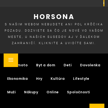
Skip
to
HORSONA
content
S NAŠIM WEBOM NEBUDETE ANI POL KRÔČIKA
POZADU. DOZVIETE SA ČO JE NOVÉ VO VAŠOM
MESTE, U NAŠICH SUSEDOV AJ V ĎALEKOM
ZAHRANIČÍ. KLIKNITE A UVIDÍTE SAMI.
Primary
Auto moto
Byt a dom
Deti
Dovolenka
Menu
Ekonomika
Hry
Kultúra
Lifestyle
Muži
Nákupy
Online
Spoločnosti