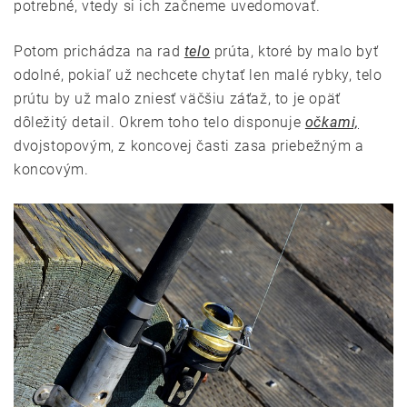
potrebné, vtedy si ich začneme uvedomovať.
Potom prichádza na rad
telo
prúta, ktoré by malo byť
odolné, pokiaľ už nechcete chytať len malé rybky, telo
prútu by už malo zniesť väčšiu záťaž, to je opäť
dôležitý detail. Okrem toho telo disponuje
očkami,
dvojstopovým, z koncovej časti zasa priebežným a
koncovým.