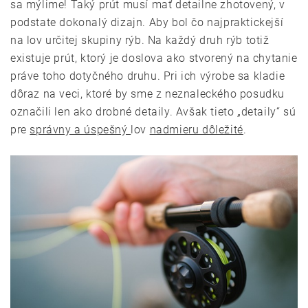
sa mýlime! Taký prút musí mať detailne zhotovený, v
podstate dokonalý dizajn. Aby bol čo najpraktickejší
na lov určitej skupiny rýb. Na každý druh rýb totiž
existuje prút, ktorý je doslova ako stvorený na chytanie
práve toho dotyčného druhu. Pri ich výrobe sa kladie
dôraz na veci, ktoré by sme z neznaleckého posudku
označili len ako drobné detaily. Avšak tieto „detaily“ sú
pre
správny a úspešný
lov
nadmieru dôležité
.