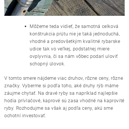
Môžeme teda vidieť, že samotná celková
konštrukcia prútu nie je taká jednoduchá,
vhodné a predovšetkým
kvalitné rybarske
udice
tak vo veľkej, podstatnej miere
ovplyvnia, či sa nám vôbec podarí uloviť
schopný úlovok.
V tomto smere nájdeme viac druhov, rôzne ceny, rôzne
značky. Vyberme si podľa toho, aké druhy rýb máme
záujme chytať. Na dravé ryby sa napríklad najlepšie
hodia prívlačové, kaprové sú zasa vhodné na kaprovité
ryby. Rozhodujme sa však aj podľa ceny, akú sme
ochotní investovať.