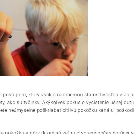
m postupom, ktorý však s nadmernou starostlivosťou viac 
y, ako sú tyčinky. Akýkoľvek pokus o vyčistenie ušnej dut
te neúmyselne poškriabať citlivú pokožku kanálu, poškodi
ete pokožku a póry (ktoré sú veľmi otvorené počas horúce