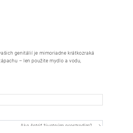
ašich genitálií je mimoriadne krátkozraká
zápachu – len použite mydlo a vodu,
Ako šetriť životným prostredím?