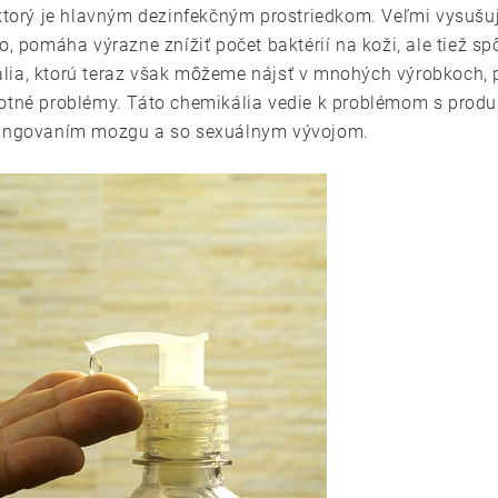
 ktorý je hlavným dezinfekčným prostriedkom. Veľmi vysušuj
o, pomáha výrazne znížiť počet baktérií na koži, ale tiež s
ia, ktorú teraz však môžeme nájsť v mnohých výrobkoch, pr
otné problémy. Táto chemikália vedie k problémom s produkc
 fungovaním mozgu a so sexuálnym vývojom.