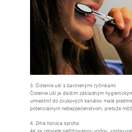
3. Čistenie uší s bavlnenými tyčinkami
Čistenie uší je ďalším základným hygienický
umiestniť do zvukových kanálov malé predmet
potenciálnym nebezpečenstvom, pretože môže
4. Dlhá horúca sprcha
Ak sa umyjete nefiltrovanou vodou, vystavuj