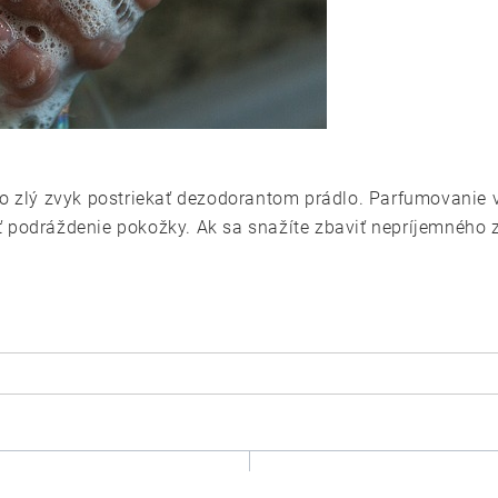
 o zlý zvyk postriekať dezodorantom prádlo. Parfumovanie v
ť podráždenie pokožky. Ak sa snažíte zbaviť nepríjemného 