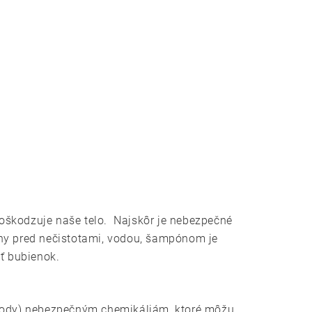
poškodzuje naše telo. Najskôr je nebezpečné
iny pred nečistotami, vodou, šampónom je
ť bubienok.
j vody) nebezpečným chemikáliám, ktoré môžu