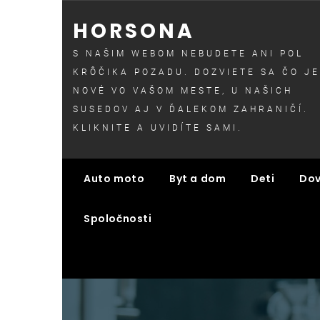
Skip
HORSONA
to
content
S NAŠIM WEBOM NEBUDETE ANI POL
KRÔČIKA POZADU. DOZVIETE SA ČO JE
NOVÉ VO VAŠOM MESTE, U NAŠICH
SUSEDOV AJ V ĎALEKOM ZAHRANIČÍ.
KLIKNITE A UVIDÍTE SAMI.
Auto moto
Byt a dom
Deti
Dov
Spoločnosti