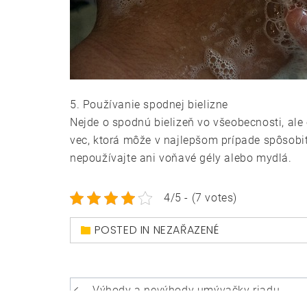
5. Používanie spodnej bielizne
Nejde o spodnú bielizeň vo všeobecnosti, ale
vec, ktorá môže v najlepšom prípade spôsobi
nepoužívajte ani voňavé gély alebo mydlá.
4/5 - (7 votes)
POSTED IN NEZAŘAZENÉ
Navigace
Výhody a nevýhody umývačky riadu