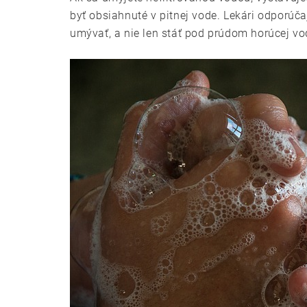
byť obsiahnuté v pitnej vode. Lekári odporúča
umývať, a nie len stáť pod prúdom horúcej vo