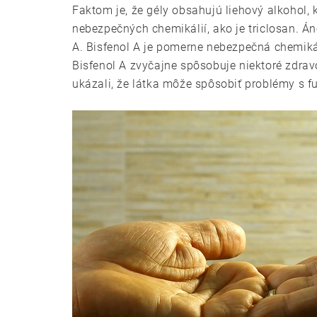
Faktom je, že gély obsahujú liehový alkohol,
nebezpečných chemikálií, ako je triclosan. Án
A. Bisfenol A je pomerne nebezpečná chemikál
Bisfenol A zvyčajne spôsobuje niektoré zdrav
ukázali, že látka môže spôsobiť problémy s