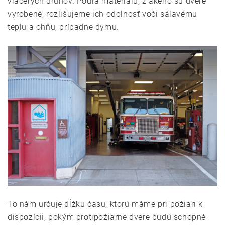
viacerých druhov. Podľa materiálu, z akého sú dvere
vyrobené, rozlišujeme ich odolnosť voči sálavému
teplu a ohňu, prípadne dymu.
To nám určuje dĺžku času, ktorú máme pri požiari k
dispozícii, pokým protipožiarne dvere budú schopné