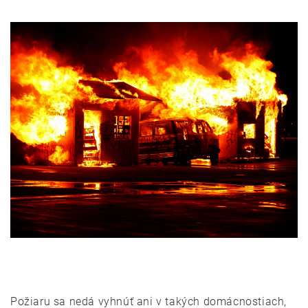
Požiaru sa nedá vyhnúť ani v takých domácnostiach,