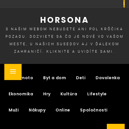
Skip
to
HORSONA
content
S NAŠIM WEBOM NEBUDETE ANI POL KRÔČIKA
POZADU. DOZVIETE SA ČO JE NOVÉ VO VAŠOM
MESTE, U NAŠICH SUSEDOV AJ V ĎALEKOM
ZAHRANIČÍ. KLIKNITE A UVIDÍTE SAMI.
Primary
Auto moto
Byt a dom
Deti
Dovolenka
Menu
Ekonomika
Hry
Kultúra
Lifestyle
Muži
Nákupy
Online
Spoločnosti