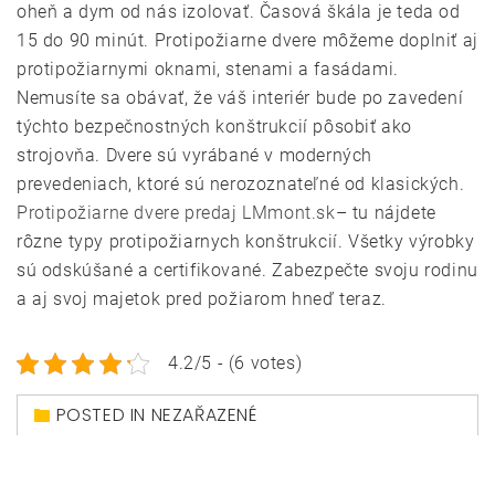
oheň a dym od nás izolovať. Časová škála je teda od
15 do 90 minút. Protipožiarne dvere môžeme doplniť aj
protipožiarnymi oknami, stenami a fasádami.
Nemusíte sa obávať, že váš interiér bude po zavedení
týchto bezpečnostných konštrukcií pôsobiť ako
strojovňa. Dvere sú vyrábané v moderných
prevedeniach, ktoré sú nerozoznateľné od klasických.
Protipožiarne dvere predaj LMmont.sk
– tu nájdete
rôzne typy protipožiarnych konštrukcií. Všetky výrobky
sú odskúšané a certifikované. Zabezpečte svoju rodinu
a aj svoj majetok pred požiarom hneď teraz.
4.2/5 - (6 votes)
POSTED IN NEZAŘAZENÉ