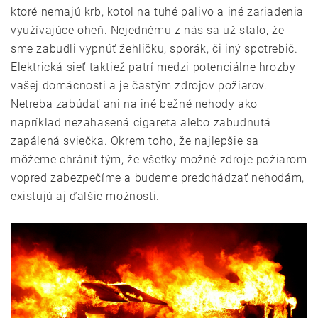
ktoré nemajú krb, kotol na tuhé palivo a iné zariadenia
využívajúce oheň. Nejednému z nás sa už stalo, že
sme zabudli vypnúť žehličku, sporák, či iný spotrebič.
Elektrická sieť taktiež patrí medzi potenciálne hrozby
vašej domácnosti a je častým zdrojov požiarov.
Netreba zabúdať ani na iné bežné nehody ako
napríklad nezahasená cigareta alebo zabudnutá
zapálená sviečka. Okrem toho, že najlepšie sa
môžeme chrániť tým, že všetky možné zdroje požiarom
vopred zabezpečíme a budeme predchádzať nehodám,
existujú aj ďalšie možnosti.