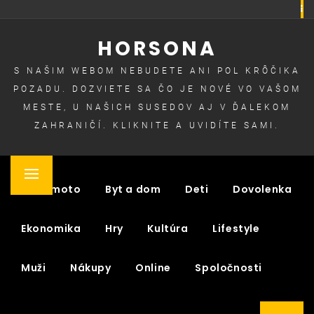
Skip
to
HORSONA
content
S NAŠIM WEBOM NEBUDETE ANI POL KRÔČIKA
POZADU. DOZVIETE SA ČO JE NOVÉ VO VAŠOM
MESTE, U NAŠICH SUSEDOV AJ V ĎALEKOM
ZAHRANIČÍ. KLIKNITE A UVIDÍTE SAMI.
Primary
Auto moto
Byt a dom
Deti
Dovolenka
Menu
Ekonomika
Hry
Kultúra
Lifestyle
Muži
Nákupy
Online
Spoločnosti