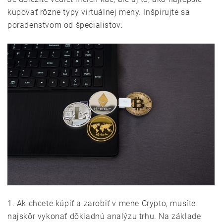
kupovať rôzne typy virtuálnej meny. Inšpirujte sa
poradenstvom od špecialistov:
1. Ak chcete kúpiť a zarobiť v mene Crypto, musíte
najskôr vykonať dôkladnú analýzu trhu. Na základe