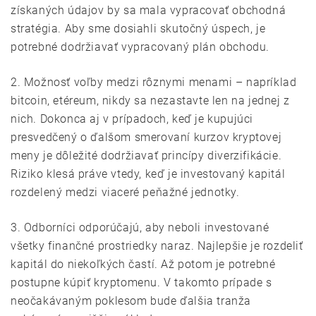
získaných údajov by sa mala vypracovať obchodná
stratégia. Aby sme dosiahli skutočný úspech, je
potrebné dodržiavať vypracovaný plán obchodu.
2. Možnosť voľby medzi rôznymi menami – napríklad
bitcoin, etéreum, nikdy sa nezastavte len na jednej z
nich. Dokonca aj v prípadoch, keď je kupujúci
presvedčený o ďalšom smerovaní kurzov kryptovej
meny je dôležité dodržiavať princípy diverzifikácie.
Riziko klesá práve vtedy, keď je investovaný kapitál
rozdelený medzi viaceré peňažné jednotky.
3. Odborníci odporúčajú, aby neboli investované
všetky finančné prostriedky naraz. Najlepšie je rozdeliť
kapitál do niekoľkých častí. Až potom je potrebné
postupne kúpiť kryptomenu. V takomto prípade s
neočakávaným poklesom bude ďalšia tranža