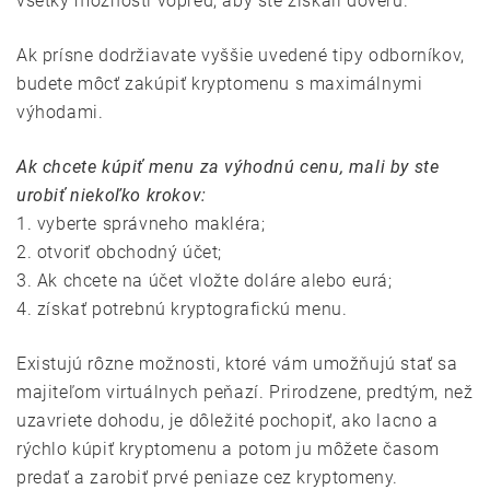
všetky možnosti vopred, aby ste získali dôveru.
Ak prísne dodržiavate vyššie uvedené tipy odborníkov,
budete môcť zakúpiť kryptomenu s maximálnymi
výhodami.
Ak chcete kúpiť menu za výhodnú cenu, mali by ste
urobiť niekoľko krokov:
1. vyberte správneho makléra;
2. otvoriť obchodný účet;
3. Ak chcete na účet vložte doláre alebo eurá;
4. získať potrebnú kryptografickú menu.
Existujú rôzne možnosti, ktoré vám umožňujú stať sa
majiteľom virtuálnych peňazí. Prirodzene, predtým, než
uzavriete dohodu, je dôležité pochopiť, ako lacno a
rýchlo kúpiť kryptomenu a potom ju môžete časom
predať a zarobiť prvé peniaze cez kryptomeny.