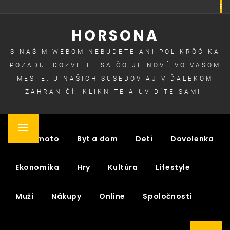
Skip
to
HORSONA
content
S NAŠIM WEBOM NEBUDETE ANI POL KRÔČIKA
POZADU. DOZVIETE SA ČO JE NOVÉ VO VAŠOM
MESTE, U NAŠICH SUSEDOV AJ V ĎALEKOM
ZAHRANIČÍ. KLIKNITE A UVIDÍTE SAMI.
Primary
Auto moto
Byt a dom
Deti
Dovolenka
Menu
Ekonomika
Hry
Kultúra
Lifestyle
Muži
Nákupy
Online
Spoločnosti