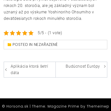
rokoch 20. storočia, ale jej základný význam bol
uznaný až po výskume Yoshinoriho Ohsumiho v
deväťdesiatych rokoch minulého storočia.
5/5 - (1 vote)
POSTED IN NEZAŘAZENÉ
Navigace
Aplikácia ktorá šetrí
Budúcnosť Európy
pro
dáta
příspěvek
© Horsona.sk
|
Theme: Magazine Prime by
Themeinwp