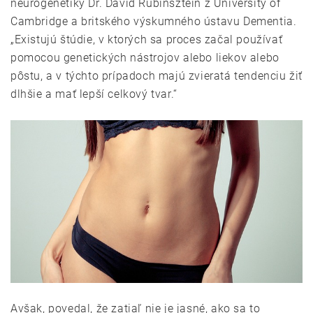
neurogenetiky Dr. David Rubinsztein z University of
Cambridge a britského výskumného ústavu Dementia.
„Existujú štúdie, v ktorých sa proces začal používať
pomocou genetických nástrojov alebo liekov alebo
pôstu, a v týchto prípadoch majú zvieratá tendenciu žiť
dlhšie a mať lepší celkový tvar.“
Avšak, povedal, že zatiaľ nie je jasné, ako sa to