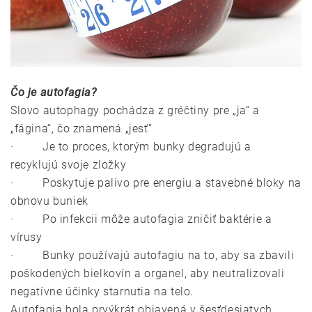
Čo je autofagia?
Slovo autophagy pochádza z gréčtiny pre „ja“ a
„fágina“, čo znamená „jesť“
· Je to proces, ktorým bunky degradujú a
recyklujú svoje zložky
· Poskytuje palivo pre energiu a stavebné bloky na
obnovu buniek
· Po infekcii môže autofagia zničiť baktérie a
vírusy
· Bunky používajú autofagiu na to, aby sa zbavili
poškodených bielkovín a organel, aby neutralizovali
negatívne účinky starnutia na telo.
Autofagia bola prvýkrát objavená v šesťdesiatych