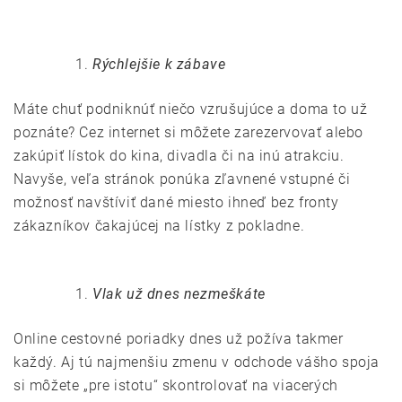
Rýchlejšie k zábave
Máte chuť podniknúť niečo vzrušujúce a doma to už
poznáte? Cez internet si môžete zarezervovať alebo
zakúpiť lístok do kina, divadla či na inú atrakciu.
Navyše, veľa stránok ponúka zľavnené vstupné či
možnosť navštíviť dané miesto ihneď bez fronty
zákazníkov čakajúcej na lístky z pokladne.
Vlak už dnes nezmeškáte
Online cestovné poriadky dnes už požíva takmer
každý. Aj tú najmenšiu zmenu v odchode vášho spoja
si môžete „pre istotu“ skontrolovať na viacerých