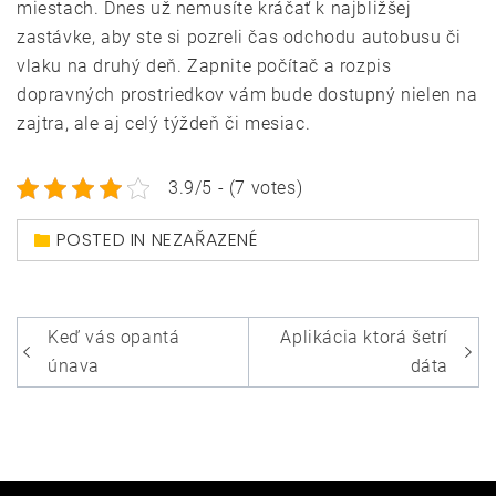
miestach. Dnes už nemusíte kráčať k najbližšej
zastávke, aby ste si pozreli čas odchodu autobusu či
vlaku na druhý deň. Zapnite počítač a rozpis
dopravných prostriedkov vám bude dostupný nielen na
zajtra, ale aj celý týždeň či mesiac.
3.9/5 - (7 votes)
POSTED IN NEZAŘAZENÉ
Navigace
Keď vás opantá
Aplikácia ktorá šetrí
pro
únava
dáta
příspěvek