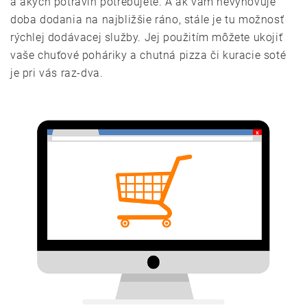
a akých potravín potrebujete. A ak vám nevyhovuje
doba dodania na najbližšie ráno, stále je tu možnosť
rýchlej dodávacej služby. Jej použitím môžete ukojiť
vaše chuťové poháriky a chutná pizza či kuracie soté
je pri vás raz-dva.