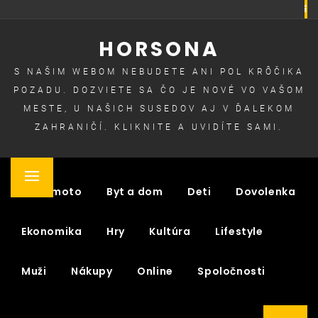
Skip
to
HORSONA
content
S NAŠIM WEBOM NEBUDETE ANI POL KRÔČIKA
POZADU. DOZVIETE SA ČO JE NOVÉ VO VAŠOM
MESTE, U NAŠICH SUSEDOV AJ V ĎALEKOM
ZAHRANIČÍ. KLIKNITE A UVIDÍTE SAMI.
Primary
Auto moto
Byt a dom
Deti
Dovolenka
Menu
Ekonomika
Hry
Kultúra
Lifestyle
Muži
Nákupy
Online
Spoločnosti