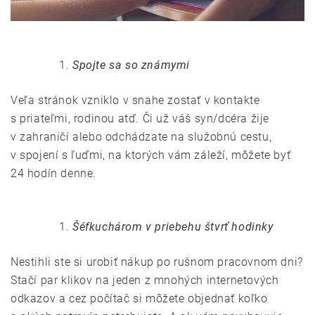
Spojte sa so známymi
Veľa stránok vzniklo v snahe zostať v kontakte
s priateľmi, rodinou atď. Či už váš syn/dcéra žije
v zahraničí alebo odchádzate na služobnú cestu,
v spojení s ľuďmi, na ktorých vám záleží, môžete byť
24 hodín denne.
Šéfkuchárom v priebehu štvrť hodinky
Nestihli ste si urobiť nákup po rušnom pracovnom dni?
Stačí par klikov na jeden z mnohých internetových
odkazov a cez počítač si môžete objednať koľko