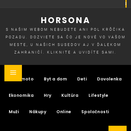
Skip
to
HORSONA
content
S NAŠIM WEBOM NEBUDETE ANI POL KRÔČIKA
POZADU. DOZVIETE SA ČO JE NOVÉ VO VAŠOM
MESTE, U NAŠICH SUSEDOV AJ V ĎALEKOM
ZAHRANIČÍ. KLIKNITE A UVIDÍTE SAMI.
Primary
Auto moto
Byt a dom
Deti
Dovolenka
Menu
Ekonomika
Hry
Kultúra
Lifestyle
Muži
Nákupy
Online
Spoločnosti