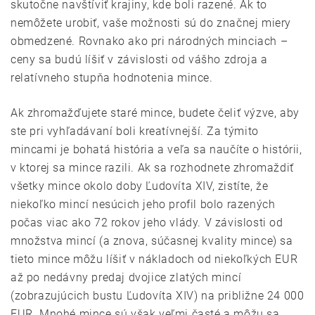
skutočne navštíviť krajiny, kde boli razené. Ak to
nemôžete urobiť, vaše možnosti sú do značnej miery
obmedzené. Rovnako ako pri národných minciach –
ceny sa budú líšiť v závislosti od vášho zdroja a
relatívneho stupňa hodnotenia mince.
Ak zhromažďujete staré mince, budete čeliť výzve, aby
ste pri vyhľadávaní boli kreatívnejší. Za týmito
mincami je bohatá história a veľa sa naučíte o histórii,
v ktorej sa mince razili. Ak sa rozhodnete zhromaždiť
všetky mince okolo doby Ľudovíta XIV, zistíte, že
niekoľko mincí nesúcich jeho profil bolo razených
počas viac ako 72 rokov jeho vlády. V závislosti od
množstva mincí (a znova, súčasnej kvality mince) sa
tieto mince môžu líšiť v nákladoch od niekoľkých EUR
až po nedávny predaj dvojice zlatých mincí
(zobrazujúcich bustu Ľudovíta XIV) na približne 24 000
EUR. Mnohé mince sú však veľmi časté a môžu sa