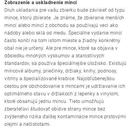
Zobrazenie a uskladnenie mincí
Druh ukladania pre vašu zbierku bude závisieť od typu
mince, ktorú zbierate. Je známe, že zbieranie menších
mincí alebo mincí z obchodu sa používajú veci ako
nádoby alebo sklá od medu. Špeciálne vydanie mincí
často končí na tom istom mieste a žiadny konkrétny
obal nie je určený. Ale pre mince, ktoré sa objavia v
dôsledku mnohých výskumov a starostlivých
štandardov, sa používa špeciálnejšie úložisko. Existujú
mincové albumy, priečinky, držiaky, knihy, podnosy,
vitríny a špecializované krabice. Najobľúbenejšou
cestou pre obchodovanie s mincami je udržiavanie ich
optimálneho stavu v držiakoch z lepenky s vinylom,
ktoré obsahujú jednu mincu. Tieto umožňujú
zberateľovi študovať obidve strany mince bez
zvýšeného rizika ďalšej kontaminácie mince prstovými
olejmi a nečistotami.