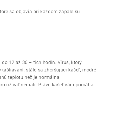
toré sa objavia pri každom zápale sú
o 12 až 36 – tich hodín. Vírus, ktorý
vykašliavaní, stále sa zhoršujúci kašeľ, modré
esnú teplotu než je normálna.
károm užívať nemali. Práve kašeľ vám pomáha