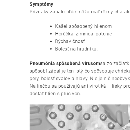
Symptómy
Príznaky zápalu pľúc môžu mať rôzny charakte
Kašeľ spôsobený hlienom
Horúčka, zimnica, potenie
Dýchavičnosť
Bolesť na hrudníku.
Pneumónia spôsobená vírusom
sa zo začiatk
spôsobí zápal je ten istý čo spôsobuje chrípku
pery, bolesť svalov a hlavy. Nie je nič neobv
Na liečbu sa používajú antivirotiká – lieky p
dostať hlien s pľúc von.