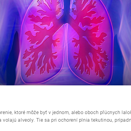
renie, ktoré môže byť v jednom, alebo oboch pľúcnych lalok
a volajú alveoly. Tie sa pri ochorení plnia tekutinou, prípa