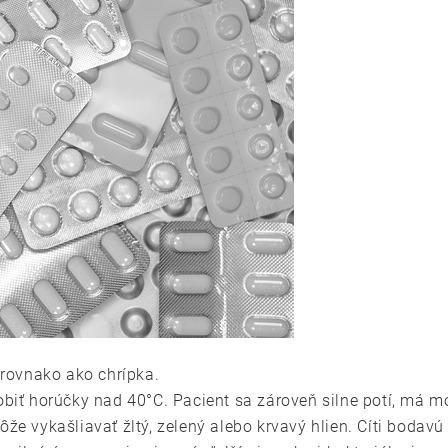
ť rovnako ako chrípka.
biť horúčky nad 40°C. Pacient sa zároveň silne potí, má m
že vykašliavať žltý, zelený alebo krvavý hlien. Cíti bodavú 