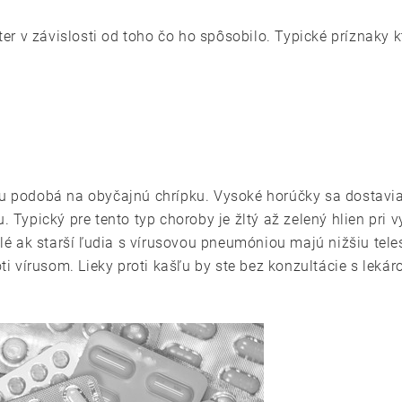
r v závislosti od toho čo ho spôsobilo. Typické príznaky k
u podobá na obyčajnú chrípku. Vysoké horúčky sa dostavia d
. Typický pre tento typ choroby je žltý až zelený hlien pri 
yklé ak starší ľudia s vírusovou pneumóniou majú nižšiu tel
roti vírusom. Lieky proti kašľu by ste bez konzultácie s le