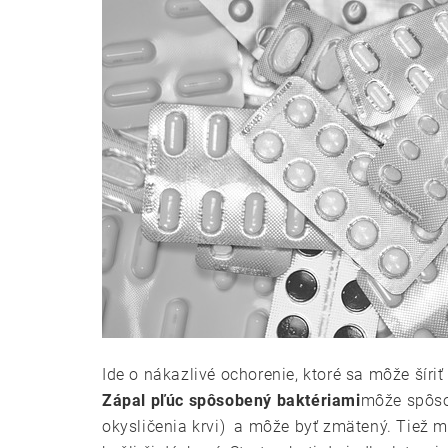
Ide o nákazlivé ochorenie, ktoré sa môže šíri
Zápal pľúc spôsobený baktériami
môže spôso
okysličenia krvi) a môže byť zmätený. Tiež mô