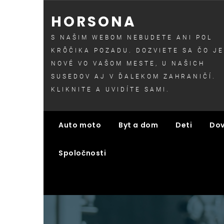
Skip
HORSONA
to
content
S NAŠIM WEBOM NEBUDETE ANI POL
KRÔČIKA POZADU. DOZVIETE SA ČO JE
NOVÉ VO VAŠOM MESTE, U NAŠICH
SUSEDOV AJ V ĎALEKOM ZAHRANIČÍ.
KLIKNITE A UVIDÍTE SAMI.
Auto moto
Byt a dom
Deti
Dov
Spoločnosti