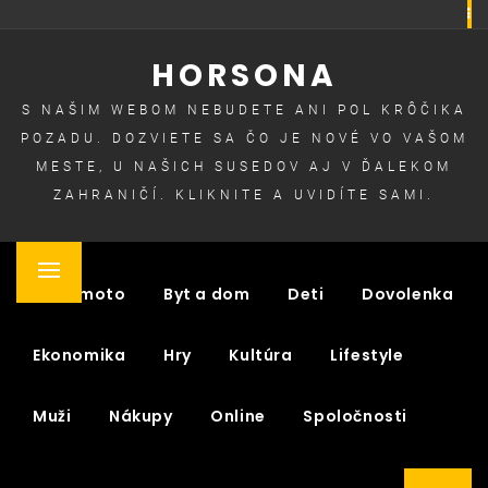
Skip
to
HORSONA
content
S NAŠIM WEBOM NEBUDETE ANI POL KRÔČIKA
POZADU. DOZVIETE SA ČO JE NOVÉ VO VAŠOM
MESTE, U NAŠICH SUSEDOV AJ V ĎALEKOM
ZAHRANIČÍ. KLIKNITE A UVIDÍTE SAMI.
Primary
Auto moto
Byt a dom
Deti
Dovolenka
Menu
Ekonomika
Hry
Kultúra
Lifestyle
Muži
Nákupy
Online
Spoločnosti