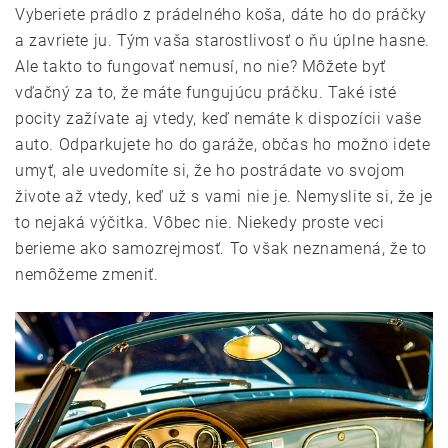
Vyberiete prádlo z prádelného koša, dáte ho do práčky
a zavriete ju. Tým vaša starostlivosť o ňu úplne hasne.
Ale takto to fungovať nemusí, no nie? Môžete byť
vďačný za to, že máte fungujúcu práčku. Také isté
pocity zažívate aj vtedy, keď nemáte k dispozícii vaše
auto. Odparkujete ho do garáže, občas ho možno idete
umyť, ale uvedomíte si, že ho postrádate vo svojom
živote až vtedy, keď už s vami nie je. Nemyslite si, že je
to nejaká výčitka. Vôbec nie. Niekedy proste veci
berieme ako samozrejmosť. To však neznamená, že to
nemôžeme zmeniť.