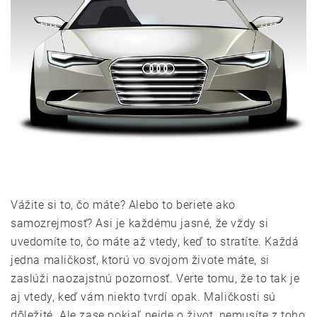
Vážite si to, čo máte? Alebo to beriete ako
samozrejmosť? Asi je každému jasné, že vždy si
uvedomíte to, čo máte až vtedy, keď to stratíte. Každá
jedna maličkosť, ktorú vo svojom živote máte, si
zaslúži naozajstnú pozornosť. Verte tomu, že to tak je
aj vtedy, keď vám niekto tvrdí opak. Maličkosti sú
dôležité. Ale zase pokiaľ nejde o život, nemusíte z toho