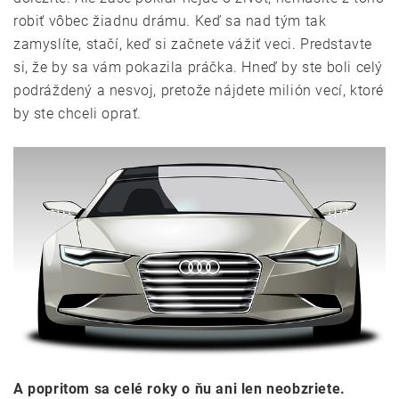
robiť vôbec žiadnu drámu. Keď sa nad tým tak
zamyslíte, stačí, keď si začnete vážiť veci. Predstavte
si, že by sa vám pokazila práčka. Hneď by ste boli celý
podráždený a nesvoj, pretože nájdete milión vecí, ktoré
by ste chceli oprať.
A popritom sa celé roky o ňu ani len neobzriete.