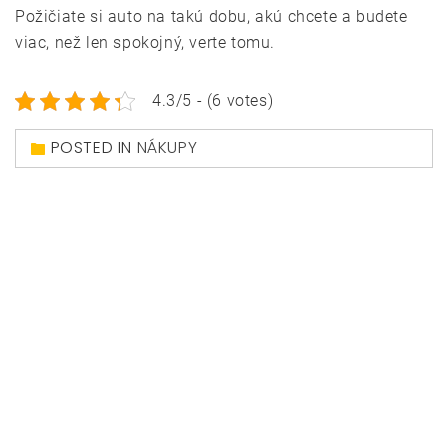
Požičiate si auto na takú dobu, akú chcete a budete
viac, než len spokojný, verte tomu.
4.3/5 - (6 votes)
POSTED IN
NÁKUPY
Navigace
Ako sa nalíčiť na
Najlepší
pro
špeciálnu udalosť?
zamestnávateľ roku
příspěvek
2017
© Horsona.sk
|
Theme: Magazine Prime by
Themeinwp