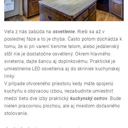
Veľa z nás zabúda na
osvetlenie
. Rieši sa až v
poslednej fáze a to je chyba. Často potom dochádza k
tomu, že si pri varení tienime telom, alebo jedálenský
stôl nie je dostatočne osvetlený. Okrem hlavného
svietenia, dajte šancu aj doplnkovému. Praktické je
umiestnenie LED osvetlenia aj do skriniek kuchynskej
linky.
V prípade otvoreného priestoru kedy máte spojenú
kuchyňu s obývacou izbou, nezabudnite umiestniť
medzi tieto dve izby praktický
kuchynský ostrov
. Bude
nielen pracovnou plochou, ale aj miestom dočasného
stolovania.