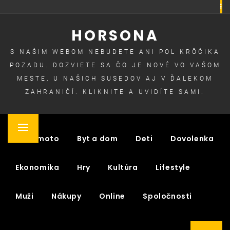
Skip
to
HORSONA
content
S NAŠIM WEBOM NEBUDETE ANI POL KRÔČIKA
POZADU. DOZVIETE SA ČO JE NOVÉ VO VAŠOM
MESTE, U NAŠICH SUSEDOV AJ V ĎALEKOM
ZAHRANIČÍ. KLIKNITE A UVIDÍTE SAMI.
Primary
Auto moto
Byt a dom
Deti
Dovolenka
Menu
Ekonomika
Hry
Kultúra
Lifestyle
Muži
Nákupy
Online
Spoločnosti