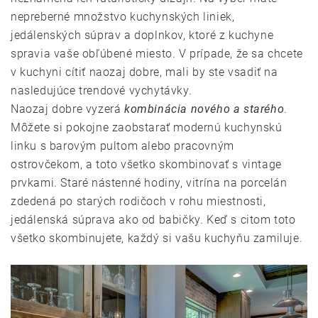
nepreberné množstvo kuchynských liniek,
jedálenských súprav a doplnkov, ktoré z kuchyne
spravia vaše obľúbené miesto. V prípade, že sa chcete
v kuchyni cítiť naozaj dobre, mali by ste vsadiť na
nasledujúce trendové vychytávky.
Naozaj dobre vyzerá
kombinácia nového a starého
.
Môžete si pokojne zaobstarať modernú kuchynskú
linku s barovým pultom alebo pracovným
ostrovčekom, a toto všetko skombinovať s vintage
prvkami. Staré nástenné hodiny, vitrína na porcelán
zdedená po starých rodičoch v rohu miestnosti,
jedálenská súprava ako od babičky. Keď s citom toto
všetko skombinujete, každý si vašu kuchyňu zamiluje.