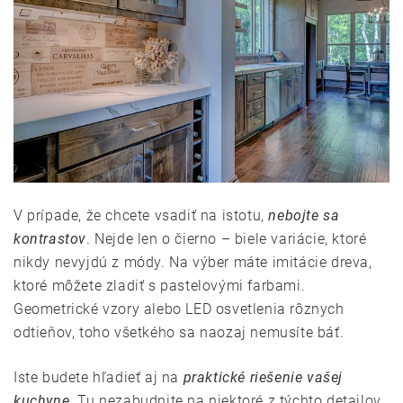
V prípade, že chcete vsadiť na istotu,
nebojte sa
kontrastov
. Nejde len o čierno – biele variácie, ktoré
nikdy nevyjdú z módy. Na výber máte imitácie dreva,
ktoré môžete zladiť s pastelovými farbami.
Geometrické vzory alebo LED osvetlenia rôznych
odtieňov, toho všetkého sa naozaj nemusíte báť.
Iste budete hľadieť aj na
praktické riešenie vašej
kuchyne
. Tu nezabudnite na niektoré z týchto detailov