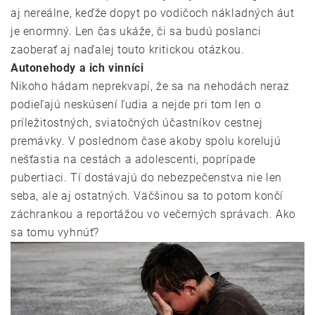
aj nereálne, keďže dopyt po vodičoch nákladných áut
je enormný. Len čas ukáže, či sa budú poslanci
zaoberať aj naďalej touto kritickou otázkou.
Autonehody a ich vinníci
Nikoho hádam neprekvapí, že sa na nehodách neraz
podieľajú neskúsení ľudia a nejde pri tom len o
príležitostných, sviatočných účastníkov cestnej
premávky. V poslednom čase akoby spolu korelujú
nešťastia na cestách a adolescenti, poprípade
pubertiaci. Tí dostávajú do nebezpečenstva nie len
seba, ale aj ostatných. Väčšinou sa to potom končí
záchrankou a reportážou vo večerných správach. Ako
sa tomu vyhnúť?