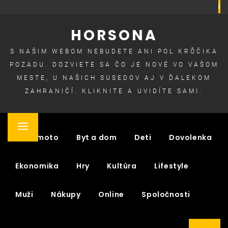
Skip
to
HORSONA
content
S NAŠIM WEBOM NEBUDETE ANI POL KRÔČIKA
POZADU. DOZVIETE SA ČO JE NOVÉ VO VAŠOM
MESTE, U NAŠICH SUSEDOV AJ V ĎALEKOM
ZAHRANIČÍ. KLIKNITE A UVIDÍTE SAMI.
Primary
Auto moto
Byt a dom
Deti
Dovolenka
Menu
Ekonomika
Hry
Kultúra
Lifestyle
Muži
Nákupy
Online
Spoločnosti