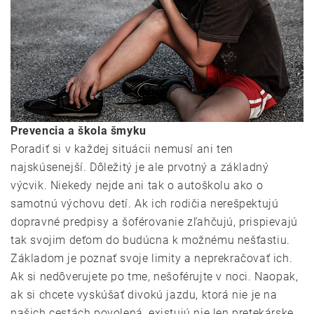
Prevencia a škola šmyku
Poradiť si v každej situácii nemusí ani ten
najskúsenejší. Dôležitý je ale prvotný a základný
výcvik. Niekedy nejde ani tak o autoškolu ako o
samotnú výchovu detí. Ak ich rodičia nerešpektujú
dopravné predpisy a šoférovanie zľahčujú, prispievajú
tak svojim deťom do budúcna k možnému nešťastiu.
Základom je poznať svoje limity a neprekračovať ich.
Ak si nedôverujete po tme, nešoférujte v noci. Naopak,
ak si chcete vyskúšať divokú jazdu, ktorá nie je na
našich cestách povolená, existujú nie len pretekárske