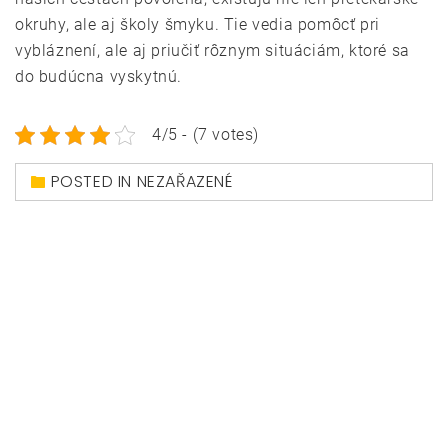
okruhy, ale aj školy šmyku. Tie vedia pomôcť pri
vybláznení, ale aj priučiť rôznym situáciám, ktoré sa
do budúcna vyskytnú.
4/5 - (7 votes)
POSTED IN NEZAŘAZENÉ
Navigace
Maličkosti, ktoré
Kvalitný spánok a
pro
vám zlepšia deň
požiadavky pre
příspěvek
komfortný matrac