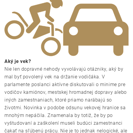
Aký je vek?
Nie len dopravné nehody vyvolávajú otázniky, aký by
mal byť povolený vek na držanie vodičáka. V
parlamente poslanci aktívne diskutovali o minime pre
vodičov kamiónov, mestskej hromadnej dopravy alebo
iných zamestnaniach, ktoré priamo narábajú so
životmi. Novinka v podobe odsunu vekovej hranice sa
mnohým nepáčila. Znamenala by totiž, že by po
vyštudovaní a zaškolení museli budúci zamestnanci
čakať na sľúbenú prácu. Nie je to jednak nelogické, ale