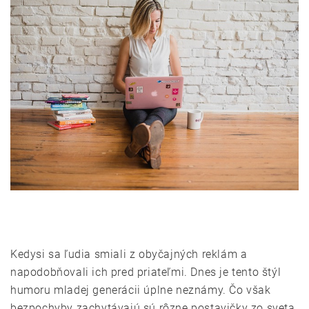
Kedysi sa ľudia smiali z obyčajných reklám a
napodobňovali ich pred priateľmi. Dnes je tento štýl
humoru mladej generácii úplne neznámy. Čo však
bezpochyby zachytávajú sú rôzne postavičky zo sveta