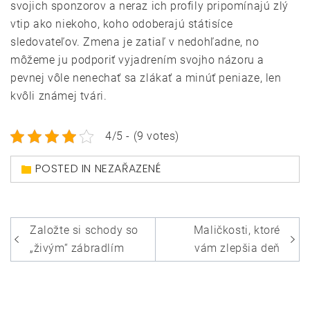
svojich sponzorov a neraz ich profily pripomínajú zlý
vtip ako niekoho, koho odoberajú státisíce
sledovateľov. Zmena je zatiaľ v nedohľadne, no
môžeme ju podporiť vyjadrením svojho názoru a
pevnej vôle nenechať sa zlákať a minúť peniaze, len
kvôli známej tvári.
4/5 - (9 votes)
POSTED IN NEZAŘAZENÉ
Navigace
Založte si schody so
Maličkosti, ktoré
pro
„živým“ zábradlím
vám zlepšia deň
příspěvek