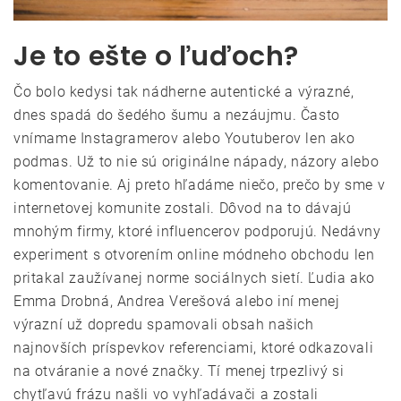
Je to ešte o ľuďoch?
Čo bolo kedysi tak nádherne autentické a výrazné,
dnes spadá do šedého šumu a nezáujmu. Často
vnímame Instagramerov alebo Youtuberov len ako
podmas. Už to nie sú originálne nápady, názory alebo
komentovanie. Aj preto hľadáme niečo, prečo by sme v
internetovej komunite zostali. Dôvod na to dávajú
mnohým firmy, ktoré influencerov podporujú. Nedávny
experiment s otvorením online módneho obchodu len
pritakal zaužívanej norme sociálnych sietí. Ľudia ako
Emma Drobná, Andrea Verešová alebo iní menej
výrazní už dopredu spamovali obsah našich
najnovších príspevkov referenciami, ktoré odkazovali
na otváranie a nové značky. Tí menej trpezlivý si
chytľavú frázu našli vo vyhľadávači a zostali