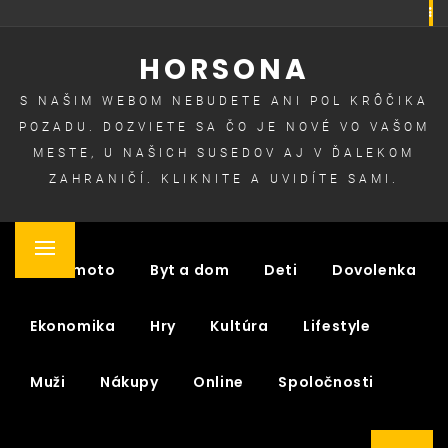
Skip
to
HORSONA
content
S NAŠIM WEBOM NEBUDETE ANI POL KRÔČIKA
POZADU. DOZVIETE SA ČO JE NOVÉ VO VAŠOM
MESTE, U NAŠICH SUSEDOV AJ V ĎALEKOM
ZAHRANIČÍ. KLIKNITE A UVIDÍTE SAMI.
Primary
Auto moto
Byt a dom
Deti
Dovolenka
Menu
Ekonomika
Hry
Kultúra
Lifestyle
Muži
Nákupy
Online
Spoločnosti