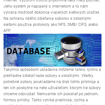
internet. Výzorom trochu pripomína taký malý počítač.
Jeho systém je napojený s internetom a to nám
vytvára možnosť dokonca viacerých sieťových úložísk.
Na ochranu nášho zdieľania súborov s ostatnými
sieťami používa protokoly ako NFS, SMB/ CIFS, alebo
AFP.
Takýmto spôsobom ukladania môžeme ľahko, rýchlo a
prehľadne zdielať naše súbory s ostatnými. Všetky
potrebné súbory poukladáme na disk tohto prístroja a
ten ich poskytne na nete užívateľom, ktorým tie súbory
chceme odovzdať. Nemusíme ich posielať po jednom,
formou prílohy. Takto vzniká praktická, rýchla a