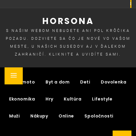
Skip
to
HORSONA
content
S NAŠIM WEBOM NEBUDETE ANI POL KRÔČIKA
POZADU. DOZVIETE SA ČO JE NOVÉ VO VAŠOM
MESTE, U NAŠICH SUSEDOV AJ V ĎALEKOM
ZAHRANIČÍ. KLIKNITE A UVIDÍTE SAMI.
Primary
Auto moto
Byt a dom
Deti
Dovolenka
Menu
Ekonomika
Hry
Kultúra
Lifestyle
Muži
Nákupy
Online
Spoločnosti