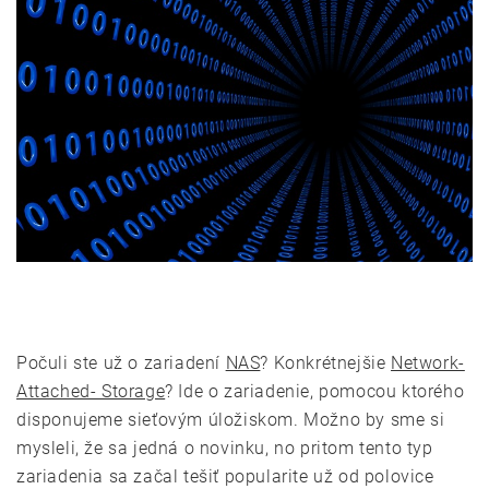
Počuli ste už o zariadení
NAS
? Konkrétnejšie
Network-
Attached- Storage
? Ide o zariadenie, pomocou ktorého
disponujeme sieťovým úložiskom. Možno by sme si
mysleli, že sa jedná o novinku, no pritom tento typ
zariadenia sa začal tešiť popularite už od polovice