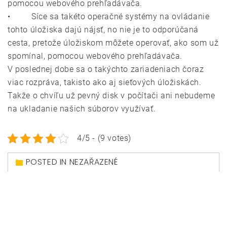
pomocou webového prehľadávača.
• Síce sa takéto operačné systémy na ovládanie
tohto úložiska dajú nájsť, no nie je to odporúčaná
cesta, pretože úložiskom môžete operovať, ako som už
spomínal, pomocou webového prehľadávača.
V poslednej dobe sa o takýchto zariadeniach čoraz
viac rozpráva, takisto ako aj sieťových úložiskách.
Takže o chvíľu už pevný disk v počítači ani nebudeme
na ukladanie našich súborov využívať.
4/5 - (9 votes)
POSTED IN NEZAŘAZENÉ
Navigace
Na čo si dať pozor
Freakeconomics
pro
online