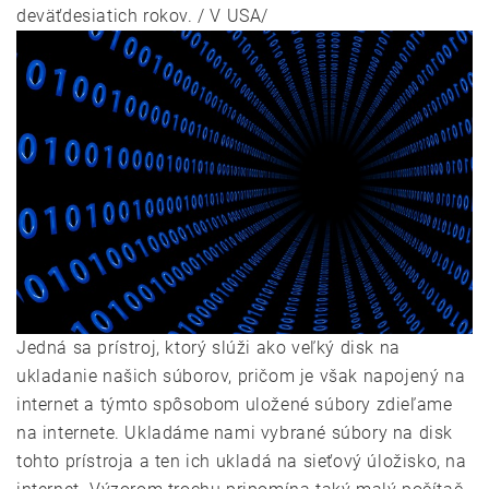
deväťdesiatich rokov. / V USA/
Jedná sa prístroj, ktorý slúži ako veľký disk na
ukladanie našich súborov, pričom je však napojený na
internet a týmto spôsobom uložené súbory zdieľame
na internete. Ukladáme nami vybrané súbory na disk
tohto prístroja a ten ich ukladá na sieťový úložisko, na