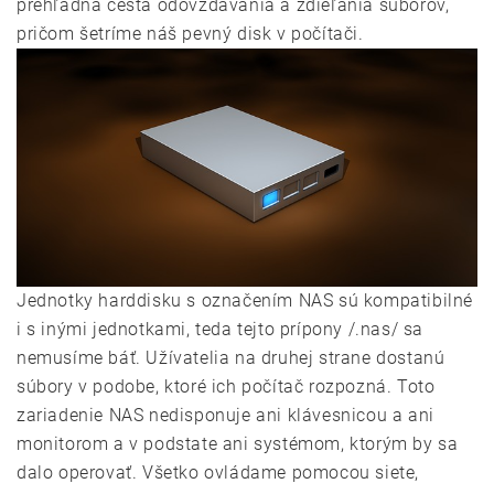
prehľadná cesta odovzdávania a zdieľania súborov,
pričom šetríme náš pevný disk v počítači.
Jednotky harddisku s označením NAS sú kompatibilné
i s inými jednotkami, teda tejto prípony /.nas/ sa
nemusíme báť. Užívatelia na druhej strane dostanú
súbory v podobe, ktoré ich počítač rozpozná. Toto
zariadenie NAS nedisponuje ani klávesnicou a ani
monitorom a v podstate ani systémom, ktorým by sa
dalo operovať. Všetko ovládame pomocou siete,