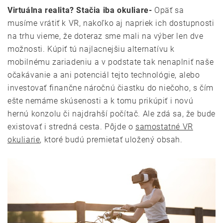
Virtuálna realita? Stačia iba okuliare-
Opäť sa
musíme vrátiť k VR, nakoľko aj napriek ich dostupnosti
na trhu vieme, že doteraz sme mali na výber len dve
možnosti. Kúpiť tú najlacnejšiu alternatívu k
mobilnému zariadeniu a v podstate tak nenaplniť naše
očakávanie a ani potenciál tejto technológie, alebo
investovať finančne náročnú čiastku do niečoho, s čím
ešte nemáme skúsenosti a k tomu prikúpiť i novú
hernú konzolu či najdrahší počítač. Ale zdá sa, že bude
existovať i stredná cesta. Pôjde o
samostatné VR
okuliarie
, ktoré budú premietať uložený obsah.