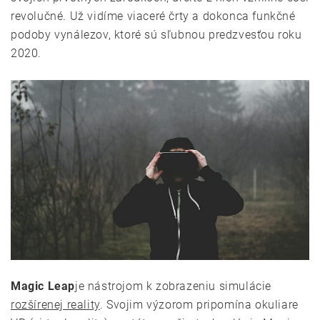
revolučné. Už vidíme viaceré črty a dokonca funkčné
podoby vynálezov, ktoré sú sľubnou predzvesťou roku
2020.
Magic Leap
je nástrojom k zobrazeniu simulácie
rozšírenej reality
. Svojim výzorom pripomína okuliare