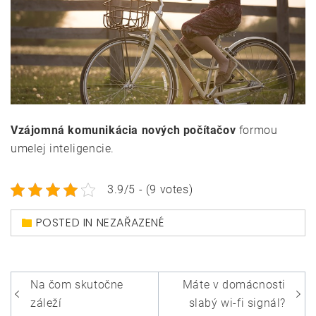
Vzájomná komunikácia nových počítačov
formou
umelej inteligencie.
3.9/5 - (9 votes)
POSTED IN NEZAŘAZENÉ
Navigace
Na čom skutočne
Máte v domácnosti
pro
záleží
slabý wi-fi signál?