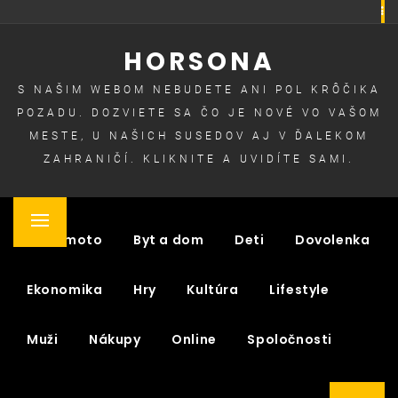
Skip
to
HORSONA
content
S NAŠIM WEBOM NEBUDETE ANI POL KRÔČIKA
POZADU. DOZVIETE SA ČO JE NOVÉ VO VAŠOM
MESTE, U NAŠICH SUSEDOV AJ V ĎALEKOM
ZAHRANIČÍ. KLIKNITE A UVIDÍTE SAMI.
Primary
Auto moto
Byt a dom
Deti
Dovolenka
Menu
Ekonomika
Hry
Kultúra
Lifestyle
Muži
Nákupy
Online
Spoločnosti