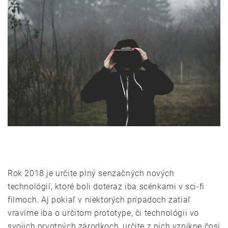
Rok 2018 je určite plný senzačných nových
technológií, ktoré boli doteraz iba scénkami v sci-fi
filmoch. Aj pokiaľ v niektorých prípadoch zatiaľ
vravíme iba o určitom prototype, či technológii vo
svojich prvotných zárodkoch, určite z nich vznikne čosi