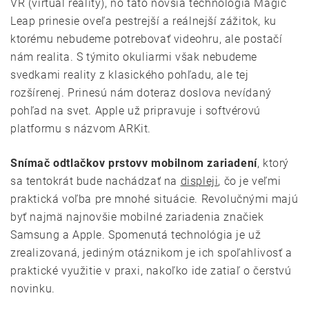
VR (virtual reality), no táto novšia technológia Magic
Leap prinesie oveľa pestrejší a reálnejší zážitok, ku
ktorému nebudeme potrebovať videohru, ale postačí
nám realita. S týmito okuliarmi však nebudeme
svedkami reality z klasického pohľadu, ale tej
rozšírenej. Prinesú nám doteraz doslova nevídaný
pohľad na svet. Apple už pripravuje i softvérovú
platformu s názvom ARKit.
Snímač odtlačkov prstov
v mobilnom zariadení
, ktorý
sa tentokrát bude nachádzať na
displeji
, čo je veľmi
praktická voľba pre mnohé situácie. Revolučnými majú
byť najmä najnovšie mobilné zariadenia značiek
Samsung a Apple. Spomenutá technológia je už
zrealizovaná, jediným otáznikom je ich spoľahlivosť a
praktické využitie v praxi, nakoľko ide zatiaľ o čerstvú
novinku.