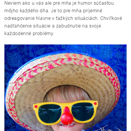
Neviem ako u vás ale pre mňa je humor súčasťou
môjho každého dňa. Je to pre mňa príjemné
odreagovanie hlavne v ťažkých situáciách. Chvíľkové
nadľahčenie situácie a zabudnutie na svoje
každodenné problémy.