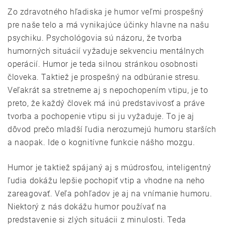
Zo zdravotného hľadiska je humor veľmi prospešný
pre naše telo a má vynikajúce účinky hlavne na našu
psychiku. Psychológovia sú názoru, že tvorba
humorných situácií vyžaduje sekvenciu mentálnych
operácií.
Humor
je teda silnou stránkou osobnosti
človeka. Taktiež je prospešný na odbúranie stresu.
Veľakrát sa stretneme aj s nepochopením vtipu, je to
preto, že každý človek má inú predstavivosť a práve
tvorba a pochopenie vtipu si ju vyžaduje. To je aj
dôvod prečo mladší ľudia nerozumejú humoru starších
a naopak. Ide o kognitívne funkcie nášho mozgu.
Humor je taktiež spájaný aj s múdrosťou, inteligentný
ľudia dokážu lepšie pochopiť vtip a vhodne na neho
zareagovať. Veľa pohľadov je aj na vnímanie humoru.
Niektorý z nás dokážu humor používať na
predstavenie si zlých situácii z minulosti. Teda