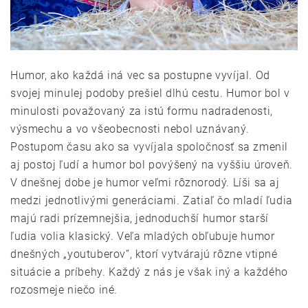
Humor, ako každá iná vec sa postupne vyvíjal. Od
svojej minulej podoby prešiel dlhú cestu. Humor bol v
minulosti považovaný za istú formu nadradenosti,
výsmechu a vo všeobecnosti nebol uznávaný.
Postupom času ako sa vyvíjala spoločnosť sa zmenil
aj postoj ľudí a humor bol povýšený na vyššiu úroveň.
V dnešnej dobe je humor veľmi rôznorodý. Líši sa aj
medzi jednotlivými generáciami. Zatiaľ čo mladí ľudia
majú radi prízemnejšia, jednoduchší humor starší
ľudia volia klasický. Veľa mladých obľubuje humor
dnešných „youtuberov“, ktorí vytvárajú rôzne vtipné
situácie a príbehy. Každý z nás je však iný a každého
rozosmeje niečo iné.