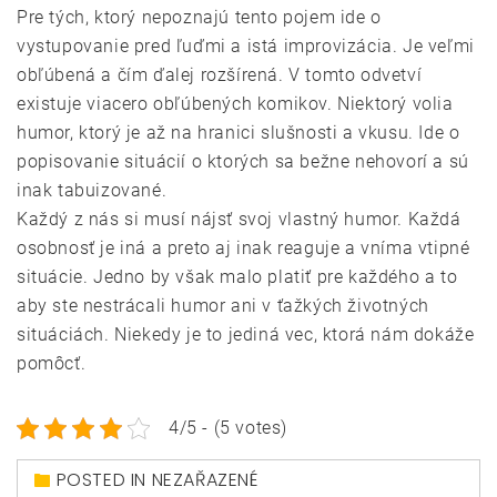
Pre tých, ktorý nepoznajú tento pojem ide o
vystupovanie pred ľuďmi a istá improvizácia. Je veľmi
obľúbená a čím ďalej rozšírená. V tomto odvetví
existuje viacero obľúbených komikov. Niektorý volia
humor, ktorý je až na hranici slušnosti a vkusu. Ide o
popisovanie situácií o ktorých sa bežne nehovorí a sú
inak tabuizované.
Každý z nás si musí nájsť svoj vlastný humor. Každá
osobnosť je iná a preto aj inak reaguje a vníma vtipné
situácie. Jedno by však malo platiť pre každého a to
aby ste nestrácali humor ani v ťažkých životných
situáciách. Niekedy je to jediná vec, ktorá nám dokáže
pomôcť.
4/5 - (5 votes)
POSTED IN NEZAŘAZENÉ