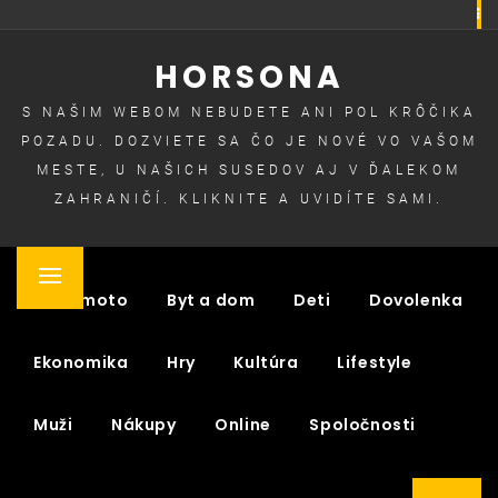
Skip
to
HORSONA
content
S NAŠIM WEBOM NEBUDETE ANI POL KRÔČIKA
POZADU. DOZVIETE SA ČO JE NOVÉ VO VAŠOM
MESTE, U NAŠICH SUSEDOV AJ V ĎALEKOM
ZAHRANIČÍ. KLIKNITE A UVIDÍTE SAMI.
Primary
Auto moto
Byt a dom
Deti
Dovolenka
Menu
Ekonomika
Hry
Kultúra
Lifestyle
Muži
Nákupy
Online
Spoločnosti