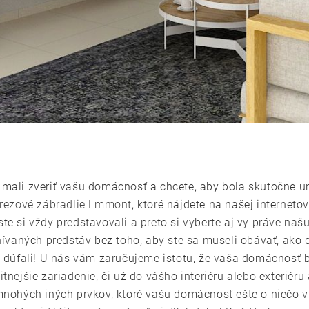
e mali zveriť vašu domácnosť a chcete, aby bola skutočne u
rezové zábradlie Lmmont
, ktoré nájdete na našej interneto
ste si vždy predstavovali a preto si vyberte aj vy práve na
vaných predstáv bez toho, aby ste sa museli obávať, ako d
te dúfali! U nás vám zaručujeme istotu, že vaša domácnosť b
itnejšie zariadenie, či už do vášho interiéru alebo exteriéru
 mnohých iných prvkov, ktoré vašu domácnosť ešte o niečo v