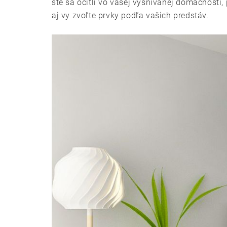
ste sa ocitli vo vašej vysnívanej domácnosti
aj vy zvoľte prvky podľa vašich predstáv.