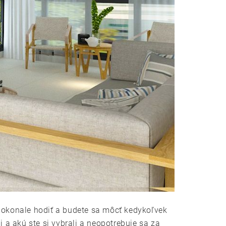
 dokonale hodiť a budete sa môcť kedykoľvek
 a akú ste si vybrali a neopotrebuje sa za