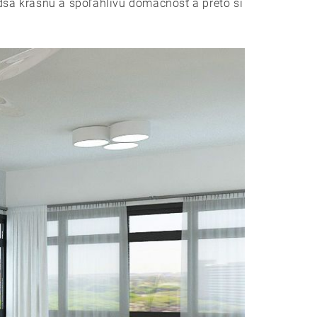
edsa krásnu a spoľahlivú domácnosť a preto si