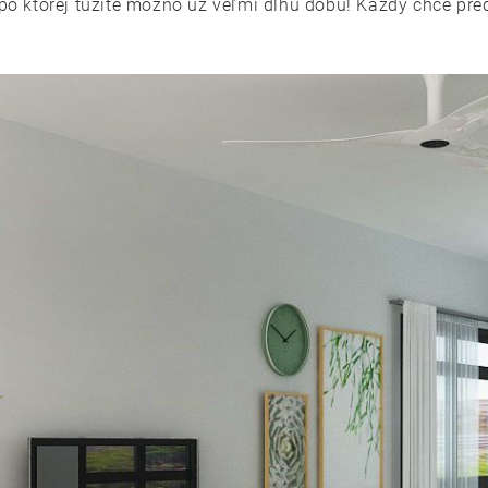
, po ktorej túžite možno už veľmi dlhú dobu! Každý chce pr