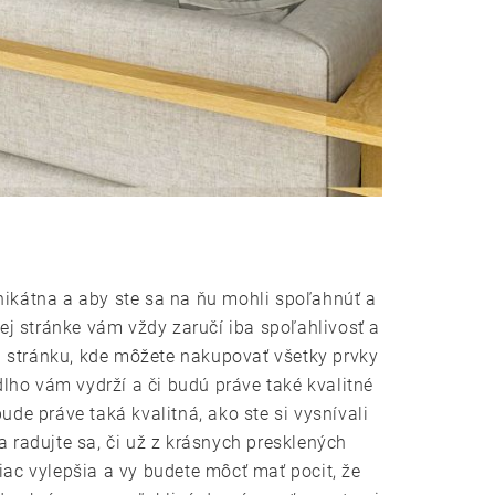
nikátna a aby ste sa na ňu mohli spoľahnúť a
vej stránke vám vždy zaručí iba spoľahlivosť a
šu stránku, kde môžete nakupovať všetky prvky
lho vám vydrží a či budú práve také kvalitné
ude práve taká kvalitná, ako ste si vysnívali
 a radujte sa, či už z krásnych presklených
iac vylepšia a vy budete môcť mať pocit, že