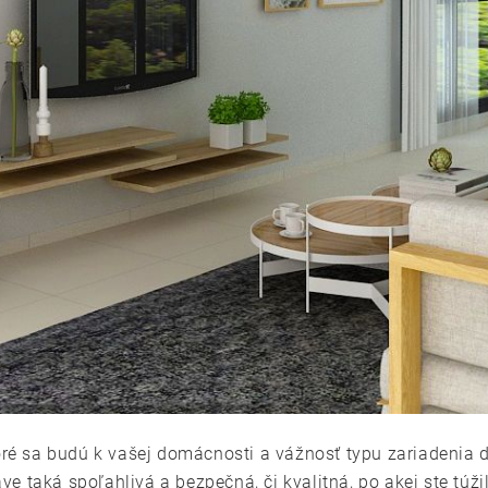
toré sa budú k vašej domácnosti a vážnosť typu zariadenia
 taká spoľahlivá a bezpečná, či kvalitná, po akej ste túžili