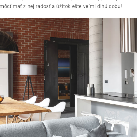
môcť mať z nej radosť a úžitok ešte veľmi dlhú dobu!