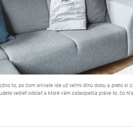
no to, po čom snívate ide už veľmi dlhú dobu a preto si z
dete vedieť odolať a ktoré vám zabezpečia práve to, čo h