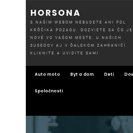
Skip
HORSONA
to
content
S NAŠIM WEBOM NEBUDETE ANI POL
KRÔČIKA POZADU. DOZVIETE SA ČO JE
NOVÉ VO VAŠOM MESTE, U NAŠICH
SUSEDOV AJ V ĎALEKOM ZAHRANIČÍ.
KLIKNITE A UVIDÍTE SAMI.
Auto moto
Byt a dom
Deti
Dov
Spoločnosti