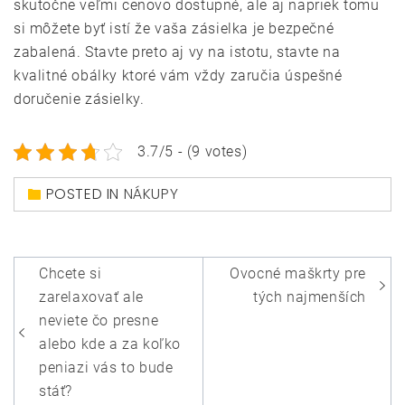
skutočne veľmi cenovo dostupné, ale aj napriek tomu
si môžete byť istí že vaša zásielka je bezpečné
zabalená. Stavte preto aj vy na istotu, stavte na
kvalitné obálky ktoré vám vždy zaručia úspešné
doručenie zásielky.
3.7/5 - (9 votes)
POSTED IN
NÁKUPY
Navigace
Chcete si
Ovocné maškrty pre
pro
zarelaxovať ale
tých najmenších
příspěvek
neviete čo presne
alebo kde a za koľko
peniazi vás to bude
stáť?