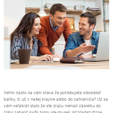
Veľmi často sa vám stáva že potrebujete odosielať
balíky, či už v našej krajine alebo do zahraničia? Už sa
vám veľakrát stalo že ste zrazu nemali zásielku do
čoho zabaliť, kvôli tomu ste museli ísť hľadať rôzne