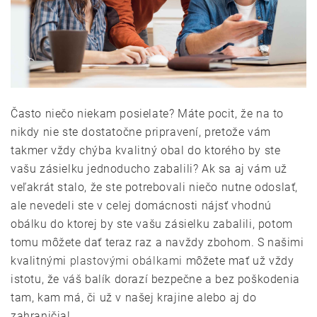
Často niečo niekam posielate? Máte pocit, že na to
nikdy nie ste dostatočne pripravení, pretože vám
takmer vždy chýba kvalitný obal do ktorého by ste
vašu zásielku jednoducho zabalili? Ak sa aj vám už
veľakrát stalo, že ste potrebovali niečo nutne odoslať,
ale nevedeli ste v celej domácnosti nájsť vhodnú
obálku do ktorej by ste vašu zásielku zabalili, potom
tomu môžete dať teraz raz a navždy zbohom. S našimi
kvalitnými
plastovými obálkami
môžete mať už vždy
istotu, že váš balík dorazí bezpečne a bez poškodenia
tam, kam má, či už v našej krajine alebo aj do
zahraničia!