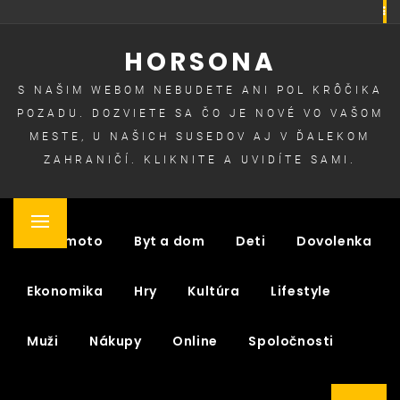
Skip
to
HORSONA
content
S NAŠIM WEBOM NEBUDETE ANI POL KRÔČIKA
POZADU. DOZVIETE SA ČO JE NOVÉ VO VAŠOM
MESTE, U NAŠICH SUSEDOV AJ V ĎALEKOM
ZAHRANIČÍ. KLIKNITE A UVIDÍTE SAMI.
Primary
Auto moto
Byt a dom
Deti
Dovolenka
Menu
Ekonomika
Hry
Kultúra
Lifestyle
Muži
Nákupy
Online
Spoločnosti