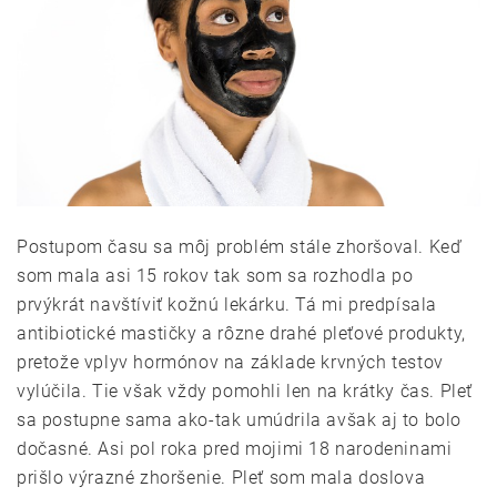
Postupom času sa môj problém stále zhoršoval. Keď
som mala asi 15 rokov tak som sa rozhodla po
prvýkrát navštíviť kožnú lekárku. Tá mi predpísala
antibiotické mastičky a rôzne drahé pleťové produkty,
pretože vplyv hormónov na základe krvných testov
vylúčila. Tie však vždy pomohli len na krátky čas. Pleť
sa postupne sama ako-tak umúdrila avšak aj to bolo
dočasné. Asi pol roka pred mojimi 18 narodeninami
prišlo výrazné zhoršenie. Pleť som mala doslova