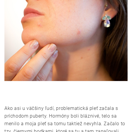
Ako asi u väčšiny ľudí, problematická pleť začala s
príchodom puberty. Hormóny boli bláznivé, telo sa
menilo a moja pleť sa tomu taktiež nevyhla. Začalo to
tzv. čiernymi bodkami, ktoré sa tu a tam zapaľovali.