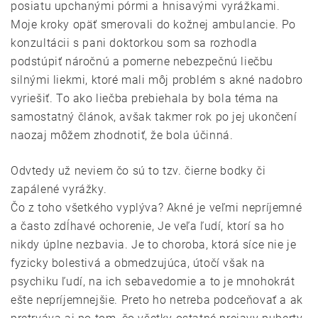
posiatu upchanými pórmi a hnisavými vyrážkami.
Moje kroky opäť smerovali do kožnej ambulancie. Po
konzultácii s pani doktorkou som sa rozhodla
podstúpiť náročnú a pomerne nebezpečnú liečbu
silnými liekmi, ktoré mali môj problém s akné nadobro
vyriešiť. To ako liečba prebiehala by bola téma na
samostatný článok, avšak takmer rok po jej ukončení
naozaj môžem zhodnotiť, že bola účinná.
Odvtedy už neviem čo sú to tzv. čierne bodky či
zapálené vyrážky.
Čo z toho všetkého vyplýva? Akné je veľmi nepríjemné
a často zdĺhavé ochorenie, Je veľa ľudí, ktorí sa ho
nikdy úplne nezbavia. Je to choroba, ktorá síce nie je
fyzicky bolestivá a obmedzujúca, útočí však na
psychiku ľudí, na ich sebavedomie a to je mnohokrát
ešte nepríjemnejšie. Preto ho netreba podceňovať a ak