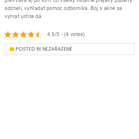
pretrváva aj po tom, čo všetky ostatné prejavy puberty
odzneli, vyhľadať pomoc odborníka. Boj s akné sa
vyhrať určite dá.
4.5/5 - (4 votes)
POSTED IN NEZAŘAZENÉ
Navigace
Auto pre mladých
Smiech a svadba: 4
pro
vodičov
najlepšie romantické
příspěvek
komédie
© Horsona.sk
|
Theme: Magazine Prime by
Themeinwp