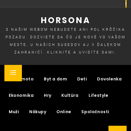
Skip
to
HORSONA
content
S NAŠIM WEBOM NEBUDETE ANI POL KRÔČIKA
POZADU. DOZVIETE SA ČO JE NOVÉ VO VAŠOM
MESTE, U NAŠICH SUSEDOV AJ V ĎALEKOM
ZAHRANIČÍ. KLIKNITE A UVIDÍTE SAMI.
Primary
Auto moto
Byt a dom
Deti
Dovolenka
Menu
Ekonomika
Hry
Kultúra
Lifestyle
Muži
Nákupy
Online
Spoločnosti