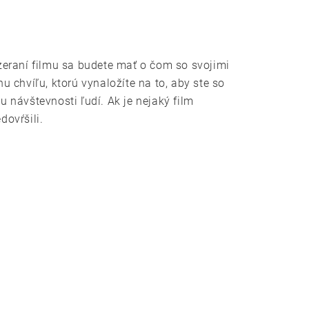
zeraní filmu sa budete mať o čom so svojimi
u chvíľu, ktorú vynaložíte na to, aby ste so
u návštevnosti ľudí. Ak je nejaký film
ovŕšili.