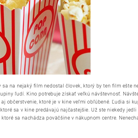
sa na nejaký film nedostal človek, ktorý by ten film ešte n
skupiny ľudí. Kino potrebuje získať veľkú návštevnosť. Návš
aj občerstvenie, ktoré je v kine veľmi obľúbené. Ľudia si 
 ktoré sa v kine predávajú najčastejšie. Už ste niekedy jedl
, ktoré sa nachádza poväčšine v nákupnom centre. Nenechajt