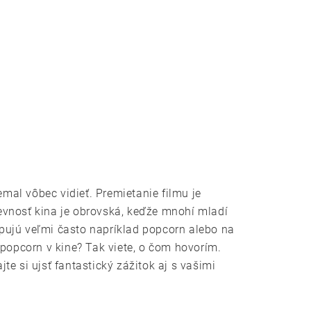
emal vôbec vidieť. Premietanie filmu je
tevnosť kina je obrovská, keďže mnohí mladí
kupujú veľmi často napríklad popcorn alebo na
i popcorn v kine? Tak viete, o čom hovorím.
e si ujsť fantastický zážitok aj s vašimi