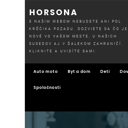
Skip
HORSONA
to
content
S NAŠIM WEBOM NEBUDETE ANI POL
KRÔČIKA POZADU. DOZVIETE SA ČO JE
NOVÉ VO VAŠOM MESTE, U NAŠICH
SUSEDOV AJ V ĎALEKOM ZAHRANIČÍ.
KLIKNITE A UVIDÍTE SAMI.
Auto moto
Byt a dom
Deti
Dov
Spoločnosti