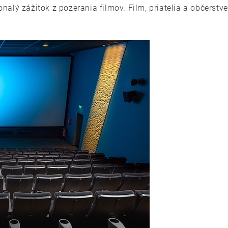
lý zážitok z pozerania filmov. Film, priatelia a občerstve