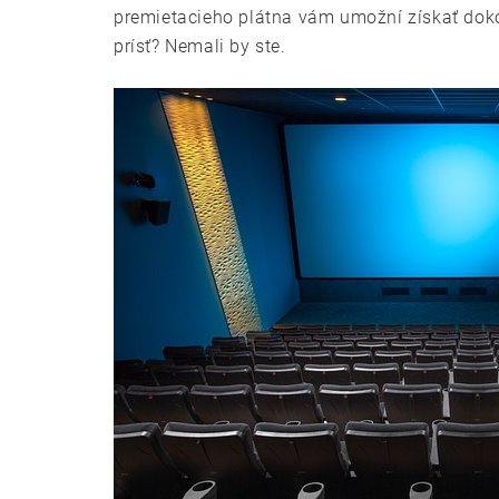
premietacieho plátna vám umožní získať dokona
prísť? Nemali by ste.