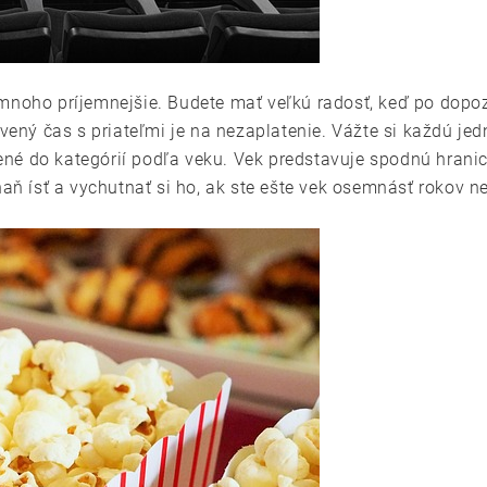
omnoho príjemnejšie. Budete mať veľkú radosť, keď po dopo
vený čas s priateľmi je na nezaplatenie. Vážte si každú jedn
lené do kategórií podľa veku. Vek predstavuje spodnú hranic
ísť a vychutnať si ho, ak ste ešte vek osemnásť rokov ned