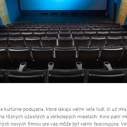
 kultúrne podujatia, ktoré lákajú veľmi veľa ľudí, či už mla
 na rôznych úžasných a veľkolepých miestach. Kino patrí me
ných nových filmov pre vás môže byť veľmi fascinujúce. Ve