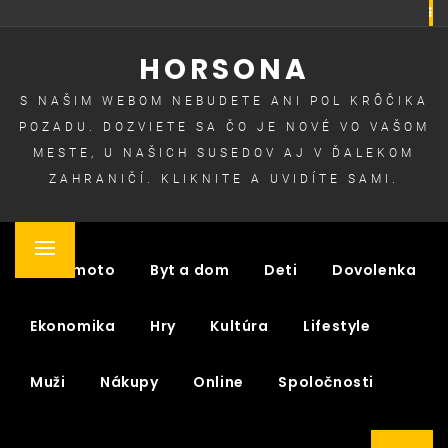
Skip
to
HORSONA
content
S NAŠIM WEBOM NEBUDETE ANI POL KRÔČIKA
POZADU. DOZVIETE SA ČO JE NOVÉ VO VAŠOM
MESTE, U NAŠICH SUSEDOV AJ V ĎALEKOM
ZAHRANIČÍ. KLIKNITE A UVIDÍTE SAMI.
Primary
Auto moto
Byt a dom
Deti
Dovolenka
Menu
Ekonomika
Hry
Kultúra
Lifestyle
Muži
Nákupy
Online
Spoločnosti