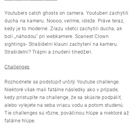
Youtubers catch ghosts on camera. Youtuberi zachytili
ducha na kameru. Noooo, veríme, isteže. Práve teraz,
kedy je to moderné. Zrazu všetci zachytili ducha, ak
boli „náhodou“ pri webkamere. Scariest Clown
sightings- Strašidelní klauni zachytení na kameru.
Strašidelní? Trápni a znudení tínedžeri.
Challenges
Rozhodnete sa podstúpiť určitý Youtube challenge.
Niektoré však mali fatálne následky ako v prípade,
kedy pristupíte na challenge, že sa skúsite podpáliť,
alebo vylejete na seba vriacu vodu a potom studenú.
Tie challenges sú rôzne, poväčinou hlúpe a niektoré až
fatálne hlúpe.