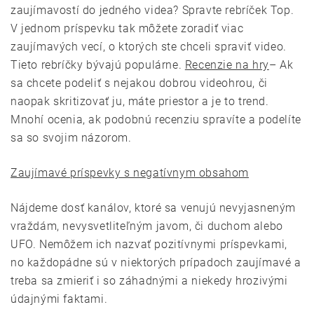
zaujímavostí do jedného videa? Spravte rebríček Top.
V jednom príspevku tak môžete zoradiť viac
zaujímavých vecí, o ktorých ste chceli spraviť video.
Tieto rebríčky bývajú populárne.
Recenzie na hry
– Ak
sa chcete podeliť s nejakou dobrou videohrou, či
naopak skritizovať ju, máte priestor a je to trend.
Mnohí ocenia, ak podobnú recenziu spravíte a podelíte
sa so svojim názorom.
Zaujímavé príspevky s negatívnym obsahom
Nájdeme dosť kanálov, ktoré sa venujú nevyjasneným
vraždám, nevysvetliteľným javom, či duchom alebo
UFO. Nemôžem ich nazvať pozitívnymi príspevkami,
no každopádne sú v niektorých prípadoch zaujímavé a
treba sa zmieriť i so záhadnými a niekedy hrozivými
údajnými faktami.