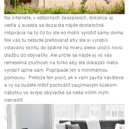
Na internete, v odborných časopisoch, dokonca aj
vedľa u suseda sa dozaista nájde dostatočná
inšpirácia na to čo by ste so mohli vyrobiť samy doma.
Nik vás tu nebude prehovárať aby ste si vyrobili
vstavanú skriňu do spálne na mieru alebo uložili novú
dlažbu do obývačky. Ale určite sa nájde aj vo vás
remeselná zručnosti na toľko aby ste dokázali niečo
vyrobiť úplne sám. Poprípade len s minimálnou
pomocou. Pretože ten pocit, ak k vám zavíta návšteva
a vy sa budete môcť pochváliť zaujímavým kúskom
nábytku vo svojej obývačke sa nedá ničím iným
nahradiť.