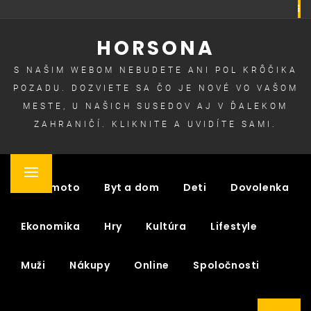
Skip
to
HORSONA
content
S NAŠIM WEBOM NEBUDETE ANI POL KRÔČIKA
POZADU. DOZVIETE SA ČO JE NOVÉ VO VAŠOM
MESTE, U NAŠICH SUSEDOV AJ V ĎALEKOM
ZAHRANIČÍ. KLIKNITE A UVIDÍTE SAMI.
Primary
Auto moto
Byt a dom
Deti
Dovolenka
Menu
Ekonomika
Hry
Kultúra
Lifestyle
Muži
Nákupy
Online
Spoločnosti