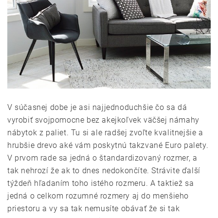
V súčasnej dobe je asi najjednoduchšie čo sa dá
vyrobiť svojpomocne bez akejkoľvek väčšej námahy
nábytok z paliet. Tu si ale radšej zvoľte kvalitnejšie a
hrubšie drevo aké vám poskytnú takzvané Euro palety.
V prvom rade sa jedná o štandardizovaný rozmer, a
tak nehrozí že ak to dnes nedokončíte. Strávite ďalší
týždeň hľadaním toho istého rozmeru. A taktiež sa
jedná o celkom rozumné rozmery aj do menšieho
priestoru a vy sa tak nemusíte obávať že si tak