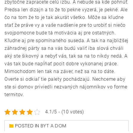
zbytočne zapracete celú izbu. A nebude sa kde pohnúť.
Predsa len dizajn a to že to pekne vyzerá, je pekné. Ale
čo na tom že to je tak akurát všetko. Môže sa kľudne
stať že práve vy a vaše nadšenie pre to urobiť si niečo
svojpomocne bude tá motivácia aj pre ostatných.
Kľudne aj pre spomínaného suseda. A tak na najbližšej
záhradnej párty sa na vás budú valiť iba slová chváli
aký ste šikovný a nebyť vás, tak sa na to nikdy nedá. A
vás tak bude napĺňať pocit dobre vykonanej práce.
Mimochodom len tak na záver, než sa na to dáte.
Overte si odkiaľ tie palety pochádzajú. Nechceme aby
ste si domov priviedli nezvaných nájomníkov vo forme
termitov.
4.1/5 - (10 votes)
POSTED IN
BYT A DOM